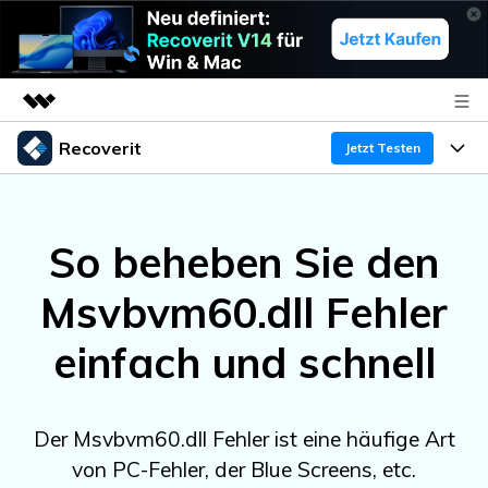
Recoverit
Top-Produkte
Jetzt Testen
KI-gestützte digitale Kreativität
Produkte
Business
Dienstprogramme
So beheben Sie den
Überblick
Funktionen
Über uns
Lösungen
Recoverit für Windows
KI
Msvbvm60.dll Fehler
Wiederherstellung von Laufwerken
Ressourcen
Presseraum
Ein führendes Tool zur Datenrettung für Windows
einfach und schnell
Kostenlos Testen
Gel?schte Medien wiederherstellen
Shop
Warum Recoverit
Experte für Datenrettung
Support
Guide
Exklusive Wiederherstellungsl?sungen
Neu
Der Msvbvm60.dll Fehler ist eine häufige Art
Recoverit für Mac
KI
von PC-Fehler, der Blue Screens, etc.
Kundengeschichten
Dokumente wiederherstellen