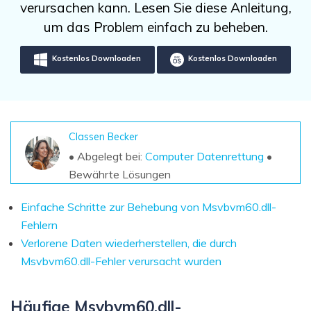
DOWNLOAD
Sign In
verursachen kann. Lesen Sie diese Anleitung,
Unbegrenzte Daten vom Mac-System
wiederherstellen
um das Problem einfach zu beheben.
Aktuelles Thema
Datenverlust-Szenarien
Kostenlos Testen
search
Kostenlos Downloaden
Kostenlos Downloaden
ALLE FUNKTIONEN ENTDECKEN
Recoverit kostenlos
Verlorene/gel?schte Daten kostenlos
Classen Becker
wiederherstellen
• Abgelegt bei:
Computer Datenrettung
•
Bewährte Lösungen
Kostenlos Testen
Einfache Schritte zur Behebung von Msvbvm60.dll-
Fehlern
Verlorene Daten wiederherstellen, die durch
Weitere Produkte
Msvbvm60.dll-Fehler verursacht wurden
Repairit - Datenreparatur
UBackit - Datensicherung
Häufige Msvbvm60.dll-