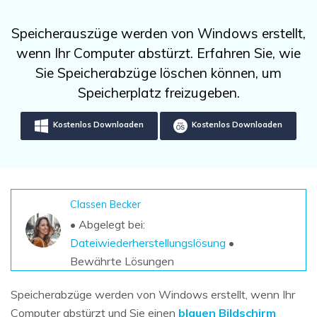
DOWNLOAD
Sign In
Unbegrenzte Daten vom Mac-System
wiederherstellen
Aktuelles Thema
Speicherauszüge werden von Windows erstellt,
Datenverlust-Szenarien
Kostenlos Testen
wenn Ihr Computer abstürzt. Erfahren Sie, wie
search
Sie Speicherabzüge löschen können, um
ALLE FUNKTIONEN ENTDECKEN
Speicherplatz freizugeben.
Recoverit kostenlos
Kostenlos Downloaden
Kostenlos Downloaden
Verlorene/gel?schte Daten kostenlos
wiederherstellen
Kostenlos Testen
Classen Becker
• Abgelegt bei:
Dateiwiederherstellungslösung
•
Weitere Produkte
Bewährte Lösungen
Repairit - Datenreparatur
UBackit - Datensicherung
Speicherabzüge werden von Windows erstellt, wenn Ihr
Computer abstürzt und Sie einen
blauen Bildschirm