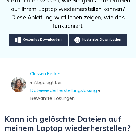
Sie möchten wissen, wie Sie gelöschte Dateien
DOWNLOAD
Sign In
Unbegrenzte Daten vom Mac-System
auf Ihrem Laptop wiederherstellen können?
wiederherstellen
Aktuelles Thema
Datenverlust-Szenarien
Diese Anleitung wird Ihnen zeigen, wie das
Kostenlos Testen
search
funktioniert.
ALLE FUNKTIONEN ENTDECKEN
Kostenlos Downloaden
Kostenlos Downloaden
Recoverit kostenlos
Verlorene/gel?schte Daten kostenlos
wiederherstellen
Classen Becker
Kostenlos Testen
• Abgelegt bei:
Dateiwiederherstellungslösung
•
Bewährte Lösungen
Weitere Produkte
Kann ich gelöschte Dateien auf
Repairit - Datenreparatur
UBackit - Datensicherung
meinem Laptop wiederherstellen?