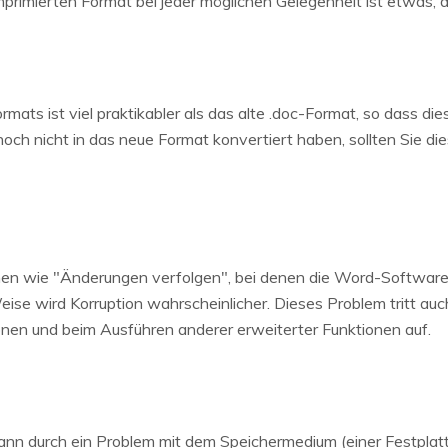
imierten Format bei jeder möglichen Gelegenheit ist etwas, d
ts ist viel praktikabler als das alte .doc-Format, so dass die
h nicht in das neue Format konvertiert haben, sollten Sie dies
n wie "Änderungen verfolgen", bei denen die Word-Software e
ise wird Korruption wahrscheinlicher. Dieses Problem tritt au
en und beim Ausführen anderer erweiterter Funktionen auf.
nn durch ein Problem mit dem Speichermedium (einer Festplat