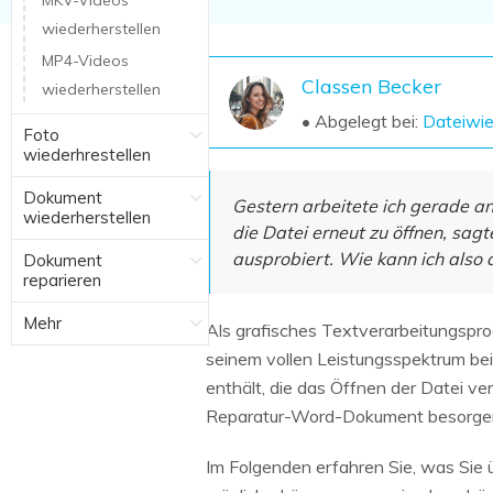
MKV-Videos
NAS-Datenrettung
wiederherstellen
Mac-Papierkorb-Wiederherstellung
Neu
MP4-Videos
Classen Becker
wiederherstellen
• Abgelegt bei:
Dateiwie
Foto
wiederhrestellen
Dokument
Gestern arbeitete ich gerade an
wiederherstellen
die Datei erneut zu öffnen, sag
ausprobiert. Wie kann ich also
Dokument
reparieren
Mehr
Als grafisches Textverarbeitungspr
seinem vollen Leistungsspektrum bei
enthält, die das Öffnen der Datei ver
Reparatur-Word-Dokument besorge
Im Folgenden erfahren Sie, was Sie