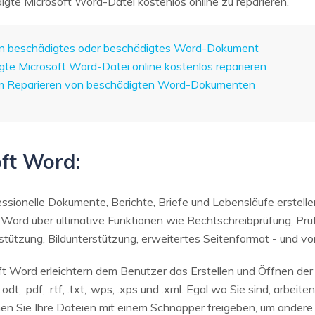
gte Microsoft Word-Datei kostenlos online zu reparieren.
 ein beschädigtes oder beschädigtes Word-Dokument
igte Microsoft Word-Datei online kostenlos reparieren
um Reparieren von beschädigten Word-Dokumenten
oft Word:
ssionelle Dokumente, Berichte, Briefe und Lebensläufe erstel
 Word über ultimative Funktionen wie Rechtschreibprüfung, Prüf
tützung, Bildunterstützung, erweitertes Seitenformat - und von
t Word erleichtern dem Benutzer das Erstellen und Öffnen der D
 .odt, .pdf, .rtf, .txt, .wps, .xps und .xml. Egal wo Sie sind, arbe
n Sie Ihre Dateien mit einem Schnapper freigeben, um andere 