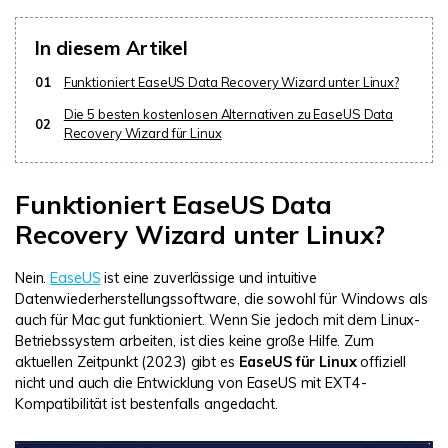
DOWNLOAD
Sign In
Unbegrenzte Daten vom Mac-System
wiederherstellen
Aktuelles Thema
In diesem Artikel
Datenverlust-Szenarien
Kostenlos Testen
search
01
Funktioniert EaseUS Data Recovery Wizard unter Linux?
Die 5 besten kostenlosen Alternativen zu EaseUS Data
ALLE FUNKTIONEN ENTDECKEN
02
Recovery Wizard für Linux
Recoverit kostenlos
Verlorene/gel?schte Daten kostenlos
Funktioniert EaseUS Data
wiederherstellen
Recovery Wizard unter Linux?
Kostenlos Testen
Nein.
EaseUS
ist eine zuverlässige und intuitive
Datenwiederherstellungssoftware, die sowohl für Windows als
auch für Mac gut funktioniert. Wenn Sie jedoch mit dem Linux-
Betriebssystem arbeiten, ist dies keine große Hilfe. Zum
Weitere Produkte
aktuellen Zeitpunkt (2023) gibt es
EaseUS für Linux
offiziell
nicht und auch die Entwicklung von EaseUS mit EXT4-
Repairit - Datenreparatur
Kompatibilität ist bestenfalls angedacht.
UBackit - Datensicherung