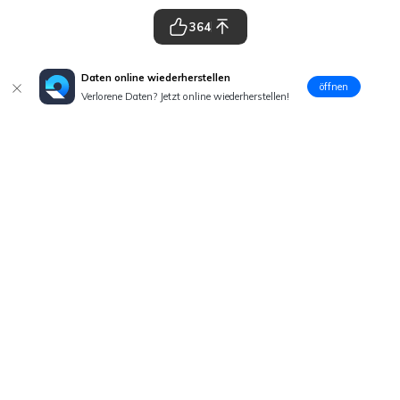
364
Daten online wiederherstellen
öffnen
Verlorene Daten? Jetzt online wiederherstellen!
Hero Produkte
Wondershare
Hilfe-Center
Folg uns