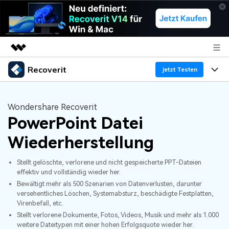
Recoverit
Top-Produkte
Jetzt Testen
KI-gestützte digitale Kreativität
Produkte
Business
Dienstprogramme
Wondershare Recoverit
Überblick
PowerPoint Datei
Funktionen
Über uns
Lösungen
Recoverit für Windows
KI
Wiederherstellung
Wiederherstellung von Laufwerken
Ressourcen
Presseraum
Ein führendes Tool zur Datenrettung für Windows
Stellt gelöschte, verlorene und nicht gespeicherte PPT-Dateien
Kostenlos Testen
Gel?schte Medien wiederherstellen
Shop
Warum Recoverit
effektiv und vollständig wieder her.
Bewältigt mehr als 500 Szenarien von Datenverlusten, darunter
versehentliches Löschen, Systemabsturz, beschädigte Festplatten,
Experte für Datenrettung
Support
Guide
Exklusive Wiederherstellungsl?sungen
Neu
Virenbefall, etc.
Stellt verlorene Dokumente, Fotos, Videos, Musik und mehr als 1.000
Recoverit für Mac
KI
Kundengeschichten
weitere Dateitypen mit einer hohen Erfolgsquote wieder her.
Dokumente wiederherstellen