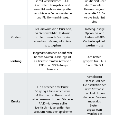
ist mit verschiedenen RAID-
Funktioniert über
Controllern kompatibel und
die Computer-
verwaltet mehrere Arrays über
Ressourcen, auf
verschiedene Betriebssysteme
denen die RAID-
und Plattformen hinweg.
Arrays installiert
sind
Die Hardware kann teuer sein,
Kostengünstige
da Sie sowohl die Hardware
Option, da kein
Kosten
kaufen als auch Ersatzteile
Hardware-RAID-
erwerben müssen, falls diese
Controller gekauft
kaputt gehen
werden muss
Insgesamt arbeitet sie auf sehr
hohem Niveau. Allerdings ist
Am besten
Leistung
sie bei bestimmten Arten von
geeignet für RAID
HDD- und SSD-Arrays
0 und RAID 1
inkonsistent
Komplexerer
Prozess. Vor der
Deinstallation der
Ein einfacher, aber teurer
alten Software
Vorgang. Chip einfach vom
und Installation
Motherboard entfernen und
der neuen Version
einen neuen einbauen. Die neue
Ersatz
muss das
RAID-Hardware sollte
System
identisch mit der entfernten
angewiesen
sein, um Konsistenzprobleme
werden, die