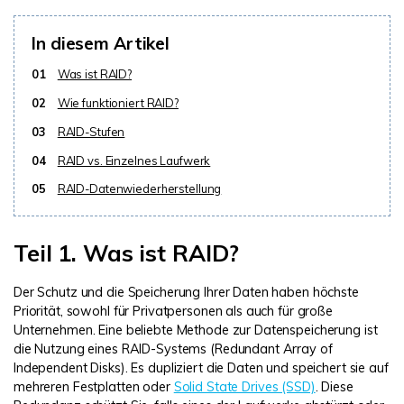
DOWNLOAD
Sign In
Unbegrenzte Daten vom Mac-System
wiederherstellen
Aktuelles Thema
In diesem Artikel
Datenverlust-Szenarien
Kostenlos Testen
search
01
Was ist RAID?
02
Wie funktioniert RAID?
ALLE FUNKTIONEN ENTDECKEN
03
RAID-Stufen
Recoverit kostenlos
04
RAID vs. Einzelnes Laufwerk
Verlorene/gel?schte Daten kostenlos
05
RAID-Datenwiederherstellung
wiederherstellen
Kostenlos Testen
Teil 1. Was ist RAID?
Der Schutz und die Speicherung Ihrer Daten haben höchste
Priorität, sowohl für Privatpersonen als auch für große
Weitere Produkte
Unternehmen. Eine beliebte Methode zur Datenspeicherung ist
Repairit - Datenreparatur
die Nutzung eines RAID-Systems (Redundant Array of
Independent Disks). Es dupliziert die Daten und speichert sie auf
UBackit - Datensicherung
mehreren Festplatten oder
Solid State Drives (SSD)
. Diese