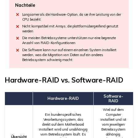
Nachteile
Langsamer als die Hardware-Option, da sie ihre Leistung von der
CPU bezieht
Nicht kompatibel mit Arrays, die plattformübergreifend genutzt
werden
Die meisten Betriebssysteme unterstützen nur eine begrenzte
Anzahl von RAID-Konfigurationen
Die Software kann nur auf einem einzelnen System installiert
werden, was die Migration von Daten auf ein anderes
Betriebssystem schwierig macht
Hardware-RAID vs. Software-RAID
Software-
Hardware-RAID
RAID
Wird auf dem
Ein kundenspezifisches
Computer
Verarbeitungssystem, das
installiert und ist
direkt auf dem Motherboard
vom jeweiligen
installiert wird und unabhängig
Betriebssystem
vom Betriebssystem läuft. Es
abhängig.
Übersicht