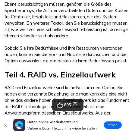
Ebene berücksichtigen müssen, gehören die Größe des
Speicherarrays, die Art der verarbeiteten Daten und die Kosten
für Controller, Ersatzteile und Ressourcen, die das System
verwalten. Ein weiterer Faktor, den Sie berücksichtigen müssen,
ist, wie wertvoll eine schnelle Lese/Schreibleistung ist, da einige
Ebenen schneller sind als andere.
Sobald Sie Ihre Bedürfnisse und Ihre Ressourcen verstanden
haben, können Sie die Vor- und Nachteile durchsuchen und die
Option auswählen, die am besten zu Ihren Bedürfnissen passt.
Teil 4. RAID vs. Einzellaufwerk
RAID und Einzellaufwerke sind keine Nullsummen-Option. Sie
haben eine verzahnte Beziehung, und man kann das eine nicht
ohne das andere haben. Das Einzellaufwerk ist das Fundament
895
der RAID-Technologie, und RAID seinerseits ist eine
Anwendungsform desselben Einzellaufwerks. Aus der
Perspektive des Endnutzers scheint es keinen Unterschied zu
Daten online wiederherstellen
geben, da das Betriebssystem den Speicherverbund wie ein
öffnen
Verlorene Daten? Jetzt online wiederherstellen!
einzelnes Laufwerk behandelt. Tatsächlich kann man sogar
ein