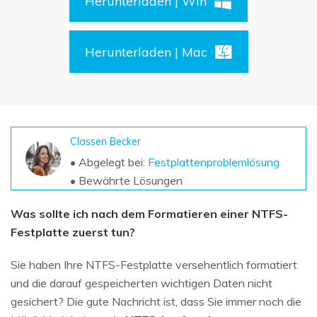
Herunterladen | Win
DOWNLOAD
Sign In
Unbegrenzte Daten vom Mac-System
wiederherstellen
Aktuelles Thema
Datenverlust-Szenarien
Kostenlos Testen
Herunterladen | Mac
search
ALLE FUNKTIONEN ENTDECKEN
Recoverit kostenlos
Verlorene/gel?schte Daten kostenlos
Classen Becker
wiederherstellen
• Abgelegt bei:
Festplattenproblemlösung
• Bewährte Lösungen
Kostenlos Testen
Was sollte ich nach dem Formatieren einer NTFS-
Festplatte zuerst tun?
Weitere Produkte
Sie haben Ihre NTFS-Festplatte versehentlich formatiert
Repairit - Datenreparatur
und die darauf gespeicherten wichtigen Daten nicht
UBackit - Datensicherung
gesichert? Die gute Nachricht ist, dass Sie immer noch die