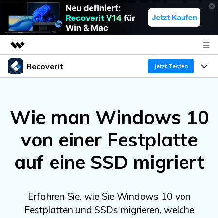
Recoverit
Top-Produkte
Jetzt Testen
KI-gestützte digitale Kreativität
Produkte
Business
Dienstprogramme
Wie man Windows 10
Überblick
Funktionen
Über uns
Lösungen
Recoverit für Windows
KI
von einer Festplatte
Wiederherstellung von Laufwerken
Ressourcen
Presseraum
Ein führendes Tool zur Datenrettung für Windows
auf eine SSD migriert
Kostenlos Testen
Gel?schte Medien wiederherstellen
Shop
Warum Recoverit
Experte für Datenrettung
Support
Guide
Exklusive Wiederherstellungsl?sungen
Neu
Erfahren Sie, wie Sie Windows 10 von
Recoverit für Mac
KI
Festplatten und SSDs migrieren, welche
Kundengeschichten
Dokumente wiederherstellen