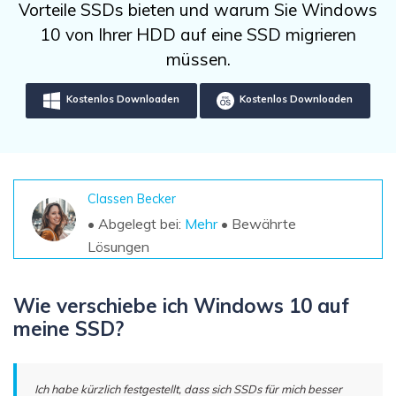
DOWNLOAD
Sign In
Vorteile SSDs bieten und warum Sie Windows
Unbegrenzte Daten vom Mac-System
wiederherstellen
10 von Ihrer HDD auf eine SSD migrieren
Aktuelles Thema
Datenverlust-Szenarien
müssen.
Kostenlos Testen
search
Kostenlos Downloaden
Kostenlos Downloaden
ALLE FUNKTIONEN ENTDECKEN
Recoverit kostenlos
Verlorene/gel?schte Daten kostenlos
wiederherstellen
Classen Becker
• Abgelegt bei:
Mehr
• Bewährte
Kostenlos Testen
Lösungen
Wie verschiebe ich Windows 10 auf
Weitere Produkte
meine SSD?
Repairit - Datenreparatur
UBackit - Datensicherung
Ich habe kürzlich festgestellt, dass sich SSDs für mich besser