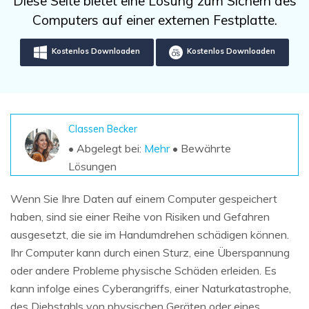
Diese Seite bietet eine Lösung zum Sichern des
DOWNLOAD
Sign In
Unbegrenzte Daten vom Mac-System
Computers auf einer externen Festplatte.
wiederherstellen
Aktuelles Thema
Datenverlust-Szenarien
Kostenlos Testen
Kostenlos Downloaden
Kostenlos Downloaden
search
ALLE FUNKTIONEN ENTDECKEN
Recoverit kostenlos
Classen Becker
Verlorene/gel?schte Daten kostenlos
wiederherstellen
• Abgelegt bei:
Mehr
• Bewährte
Lösungen
Kostenlos Testen
Wenn Sie Ihre Daten auf einem Computer gespeichert
haben, sind sie einer Reihe von Risiken und Gefahren
ausgesetzt, die sie im Handumdrehen schädigen können.
Weitere Produkte
Ihr Computer kann durch einen Sturz, eine Überspannung
Repairit - Datenreparatur
oder andere Probleme physische Schäden erleiden. Es
UBackit - Datensicherung
kann infolge eines Cyberangriffs, einer Naturkatastrophe,
des Diebstahls von physischen Geräten oder eines