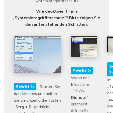
„Systemintegritätsschutz“.
Wie deaktiviert man
„Systemintegritätsschutz“? Bitte folgen Sie
den untenstehenden Schritten:
S
Schritt 2:
3:
Wenn der
Im 
Bildschirm
„
T
Schritt 1:
Starten Sie
„
OS-X-
ge
den Mac neu und halten
Dienste
“
„
cs
Sie gleichzeitig die Tasten
erscheint,
di
„
Strg + R
“ gedrückt,
öffnen Sie
ein