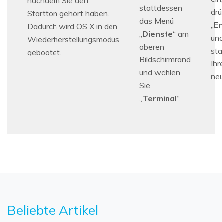
nachdem Sie den
stattdessen
drü
Startton gehört haben.
das Menü
„
E
Dadurch wird OS X in den
„
Dienste
“ am
un
Wiederherstellungsmodus
oberen
sta
gebootet.
Bildschirmrand
Ih
und wählen
neu
Sie
„
Terminal
“.
Beliebte Artikel