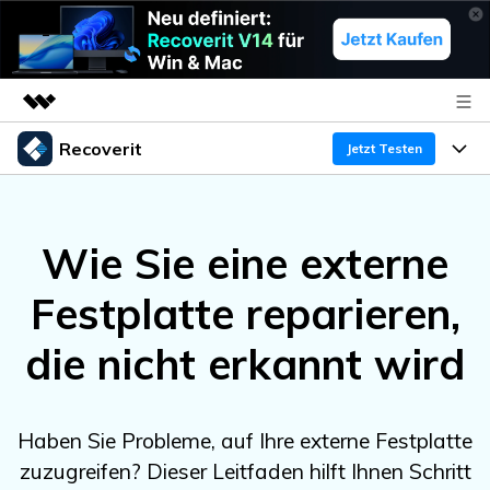
Recoverit
Top-Produkte
Jetzt Testen
KI-gestützte digitale Kreativität
Produkte
Business
Dienstprogramme
Wie Sie eine externe
Überblick
Funktionen
Über uns
Lösungen
Recoverit für Windows
KI
Festplatte reparieren,
Wiederherstellung von Laufwerken
Ressourcen
Presseraum
Ein führendes Tool zur Datenrettung für Windows
die nicht erkannt wird
Kostenlos Testen
Gel?schte Medien wiederherstellen
Shop
Warum Recoverit
Experte für Datenrettung
Support
Guide
Exklusive Wiederherstellungsl?sungen
Neu
Haben Sie Probleme, auf Ihre externe Festplatte
Recoverit für Mac
KI
zuzugreifen? Dieser Leitfaden hilft Ihnen Schritt
Kundengeschichten
Dokumente wiederherstellen