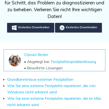
DOWNLOAD
Sign In
für Schritt, das Problem zu diagnostizieren und
Unbegrenzte Daten vom Mac-System
wiederherstellen
zu beheben. Verlieren Sie nicht Ihre wichtigen
Aktuelles Thema
Datenverlust-Szenarien
Daten!
Kostenlos Testen
search
Kostenlos Downloaden
Kostenlos Downloaden
ALLE FUNKTIONEN ENTDECKEN
Recoverit kostenlos
Verlorene/gel?schte Daten kostenlos
wiederherstellen
Classen Becker
• Abgelegt bei:
Festplattenproblemlösung
Kostenlos Testen
• Bewährte Lösungen
Grundkenntnisse externer Festplatten
Wie Sie eine externe Festplatte reparieren, die von
Weitere Produkte
Windows nicht erkannt wird
Repairit - Datenreparatur
Wie Sie eine externe Festplatte reparieren, die im Mac
UBackit - Datensicherung
nicht erkannt wird