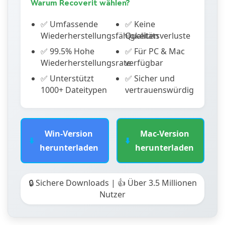
Warum Recoverit wählen?
✅ Umfassende
✅ Keine
Wiederherstellungsfähigkeiten
Qualitätsverluste
✅ 99.5% Hohe
✅ Für PC & Mac
Wiederherstellungsrate
verfügbar
✅ Unterstützt
✅ Sicher und
1000+ Dateitypen
vertrauenswürdig
Win-Version
Mac-Version
⬇️
⬇️
herunterladen
herunterladen
🔒 Sichere Downloads | 👍 Über 3.5 Millionen
Nutzer