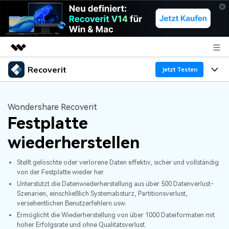
Recoverit
Top-Produkte
Jetzt Testen
KI-gestützte digitale Kreativität
Produkte
Business
Dienstprogramme
Wondershare Recoverit
Überblick
Festplatte
Funktionen
Über uns
Lösungen
Recoverit für Windows
KI
wiederherstellen
Wiederherstellung von Laufwerken
Ressourcen
Presseraum
Ein führendes Tool zur Datenrettung für Windows
Stellt gelöschte oder verlorene Daten effektiv, sicher und vollständig
Kostenlos Testen
Gel?schte Medien wiederherstellen
Shop
Warum Recoverit
von der Festplatte wieder her.
Unterstützt die Datenwiederherstellung aus über 500 Datenverlust-
Szenarien, einschließlich Systemabsturz, Partitionsverlust,
Experte für Datenrettung
Support
Guide
Exklusive Wiederherstellungsl?sungen
Neu
versehentlichen Benutzerfehlern usw.
Ermöglicht die Wiederherstellung von über 1000 Dateiformaten mit
Recoverit für Mac
KI
Kundengeschichten
hoher Erfolgsrate und ohne Qualitätsverlust.
Dokumente wiederherstellen