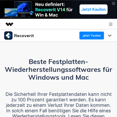
Recoverit
Top-Produkte
Jetzt Testen
KI-gestützte digitale Kreativität
Produkte
Business
Dienstprogramme
Überblick
Beste Festplatten-
Funktionen
Über uns
Lösungen
Recoverit für Windows
Wiederherstellungssoftwares für
KI
Wiederherstellung von Laufwerken
Ressourcen
Presseraum
Ein führendes Tool zur Datenrettung für Windows
Windows und Mac
Kostenlos Testen
Gel?schte Medien wiederherstellen
Shop
Warum Recoverit
Die Sicherheit Ihrer Festplattendaten kann nicht
zu 100 Prozent garantiert werden. Es kann
Experte für Datenrettung
Support
Guide
Exklusive Wiederherstellungsl?sungen
Neu
jederzeit zu einem Verlust Ihrer Daten kommen.
In solch einem Fall benötigen Sie die HIlfe eines
Recoverit für Mac
KI
Kundengeschichten
Wiederherstellungstools. Lesen Sie diesen
Dokumente wiederherstellen