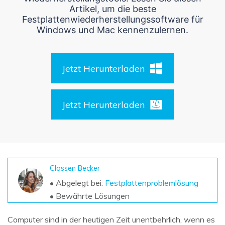
DOWNLOAD
Sign In
Unbegrenzte Daten vom Mac-System
Artikel, um die beste
wiederherstellen
Festplattenwiederherstellungssoftware für
Aktuelles Thema
Datenverlust-Szenarien
Windows und Mac kennenzulernen.
Kostenlos Testen
search
ALLE FUNKTIONEN ENTDECKEN
Jetzt Herunterladen
Recoverit kostenlos
Verlorene/gel?schte Daten kostenlos
Jetzt Herunterladen
wiederherstellen
Kostenlos Testen
Classen Becker
Weitere Produkte
• Abgelegt bei:
Festplattenproblemlösung
Repairit - Datenreparatur
• Bewährte Lösungen
UBackit - Datensicherung
Computer sind in der heutigen Zeit unentbehrlich, wenn es