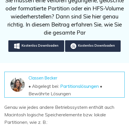
Sie müssen eine verloren gegangene, gelöschte
DOWNLOAD
Sign In
Unbegrenzte Daten vom Mac-System
oder formatierte Partition oder ein HFS-Volume
wiederherstellen
Aktuelles Thema
Datenverlust-Szenarien
wiederherstellen? Dann sind Sie hier genau
Kostenlos Testen
search
richtig. In diesem Beitrag erfahren Sie, wie Sie
die gesamte Par
ALLE FUNKTIONEN ENTDECKEN
Kostenlos Downloaden
Kostenlos Downloaden
Recoverit kostenlos
Verlorene/gel?schte Daten kostenlos
wiederherstellen
Kostenlos Testen
Classen Becker
• Abgelegt bei:
Partitionslösungen
•
Bewährte Lösungen
Weitere Produkte
Genau wie jedes andere Betriebssystem enthält auch
Repairit - Datenreparatur
Macintosh logische Speicherelemente bzw. lokale
UBackit - Datensicherung
Partitionen, wie z. B.: