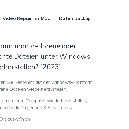
Systemwiederherstellung
wiederherstellen
Kindersicherung.
Formatierte Festplatte
Wiederherstellung nach
n
Video Repair für Mac
Daten Backup
wiederherstellen
Werkseinstellung
RAID
RAW-Festplatten-
Datenrettung
Werkseinstellung
Neu
ann man verlorene oder
chte Dateien unter Windows
rherstellen? [2023]
n Sie Recoverit auf der Windows-Plattform,
rene Dateien wiederherzustellen.
 auf einem Computer wiederherzustellen,
e bitte die folgenden 3 Schritte aus.
 Ort auswählen