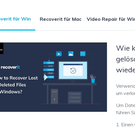
Wiederherstellung
Wiederherstellung
App für 
ZIP-
PPT-
verit für Win
Recoverit für Mac
Video Repair für Wi
Alle Produkte ansehen
Wiederherstellung
Wiederherstellung
Email-
PDF-
Wiederherstellung
Wiederherstellung
Wie k
gelös
wiede
ALLE FUNKTIONEN ENTDECKEN
Verwende
um verlo
Um Daten
führen Si
1. Einen