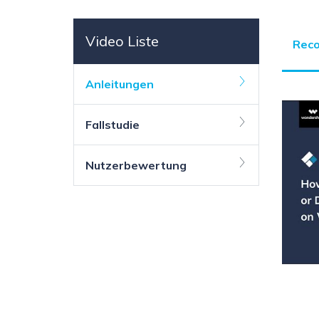
NAS-Datenrettung
Mac-Papierkorb-Wiederherstellung
Neu
Video Liste
Reco
Anleitungen
Fallstudie
Nutzerbewertung