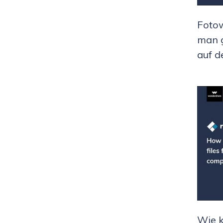
Fotow
man g
auf d
Wie k