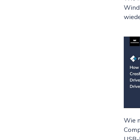
Wind
wiede
Wie m
Compu
USB-L