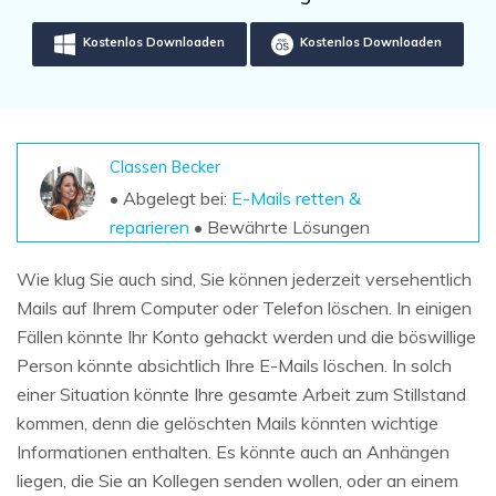
DOWNLOAD
Sign In
Unbegrenzte Daten vom Mac-System
wiederherstellen
Kostenlos Downloaden
Kostenlos Downloaden
Aktuelles Thema
Datenverlust-Szenarien
Kostenlos Testen
search
ALLE FUNKTIONEN ENTDECKEN
Classen Becker
Recoverit kostenlos
• Abgelegt bei:
E-Mails retten &
Verlorene/gel?schte Daten kostenlos
reparieren
• Bewährte Lösungen
wiederherstellen
Wie klug Sie auch sind, Sie können jederzeit versehentlich
Kostenlos Testen
Mails auf Ihrem Computer oder Telefon löschen. In einigen
Fällen könnte Ihr Konto gehackt werden und die böswillige
Person könnte absichtlich Ihre E-Mails löschen. In solch
Weitere Produkte
einer Situation könnte Ihre gesamte Arbeit zum Stillstand
kommen, denn die gelöschten Mails könnten wichtige
Repairit - Datenreparatur
Informationen enthalten. Es könnte auch an Anhängen
UBackit - Datensicherung
liegen, die Sie an Kollegen senden wollen, oder an einem