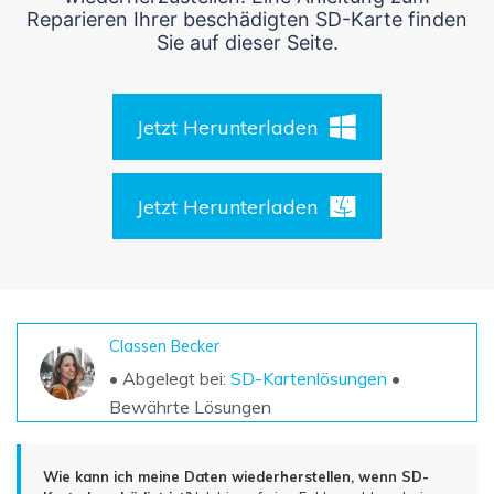
DOWNLOAD
Sign In
Unbegrenzte Daten vom Mac-System
Reparieren Ihrer beschädigten SD-Karte finden
wiederherstellen
Sie auf dieser Seite.
Aktuelles Thema
Datenverlust-Szenarien
Kostenlos Testen
search
Jetzt Herunterladen
ALLE FUNKTIONEN ENTDECKEN
Recoverit kostenlos
Jetzt Herunterladen
Verlorene/gel?schte Daten kostenlos
wiederherstellen
Kostenlos Testen
Classen Becker
• Abgelegt bei:
SD-Kartenlösungen
•
Weitere Produkte
Bewährte Lösungen
Repairit - Datenreparatur
UBackit - Datensicherung
Wie kann ich meine Daten wiederherstellen, wenn SD-