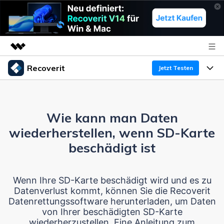
Recoverit
Top-Produkte
Jetzt Testen
KI-gestützte digitale Kreativität
Produkte
Business
Dienstprogramme
Überblick
Wie kann man Daten
Funktionen
Über uns
Lösungen
Recoverit für Windows
wiederherstellen, wenn SD-Karte
KI
Wiederherstellung von Laufwerken
Ressourcen
Presseraum
Ein führendes Tool zur Datenrettung für Windows
beschädigt ist
Kostenlos Testen
Gel?schte Medien wiederherstellen
Shop
Warum Recoverit
Wenn Ihre SD-Karte beschädigt wird und es zu
Datenverlust kommt, können Sie die Recoverit
Experte für Datenrettung
Support
Guide
Exklusive Wiederherstellungsl?sungen
Neu
Datenrettungssoftware herunterladen, um Daten
von Ihrer beschädigten SD-Karte
Recoverit für Mac
KI
Kundengeschichten
wiederherzustellen. Eine Anleitung zum
Dokumente wiederherstellen