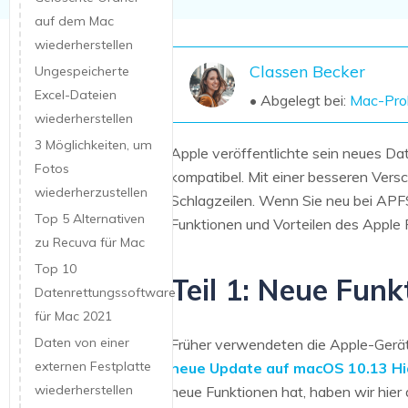
NAS-Datenrettung
auf dem Mac
wiederherstellen
Mac-Papierkorb-Wiederherstellung
Neu
Classen Becker
Ungespeicherte
Excel-Dateien
• Abgelegt bei:
Mac-Pro
wiederherstellen
3 Möglichkeiten, um
Apple veröffentlichte sein neues D
Fotos
kompatibel. Mit einer besseren Versc
wiederherzustellen
Schlagzeilen. Wenn Sie neu bei APFS s
Top 5 Alternativen
Funktionen und Vorteilen des Apple 
zu Recuva für Mac
Top 10
Teil 1: Neue Fun
Datenrettungssoftware
für Mac 2021
Daten von einer
Früher verwendeten die Apple-Gerät
externen Festplatte
neue Update auf macOS 10.13 Hi
wiederherstellen
neue Funktionen hat, haben wir hier 