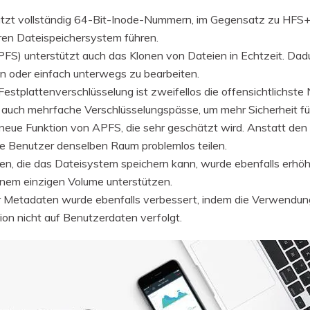
tzt vollständig 64-Bit-Inode-Nummern, im Gegensatz zu HFS+, 
ren Dateispeichersystem führen.
FS) unterstützt auch das Klonen von Dateien in Echtzeit. Dadu
en oder einfach unterwegs zu bearbeiten.
Festplattenverschlüsselung ist zweifellos die offensichtlichst
s auch mehrfache Verschlüsselungspässe, um mehr Sicherheit fü
 neue Funktion von APFS, die sehr geschätzt wird. Anstatt de
re Benutzer denselben Raum problemlos teilen.
n, die das Dateisystem speichern kann, wurde ebenfalls erhöh
einem einzigen Volume unterstützen.
für Metadaten wurde ebenfalls verbessert, indem die Verwend
tion nicht auf Benutzerdaten verfolgt.