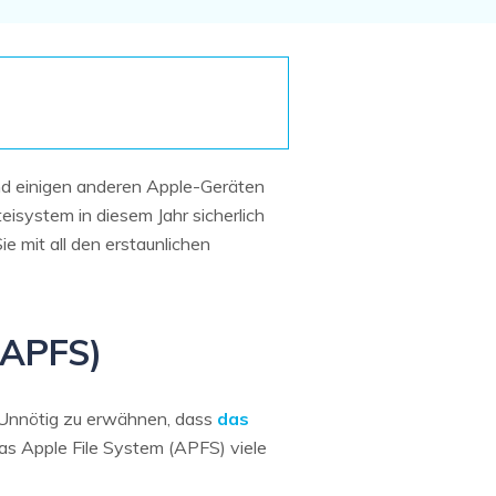
Systemwiederherstellung
wiederherstellen
Formatierte Festplatte
Wiederherstellung nach
wiederherstellen
Werkseinstellung
RAID
RAW-Festplatten-
Datenrettung
Werkseinstellung
Neu
und einigen anderen Apple-Geräten
eisystem in diesem Jahr sicherlich
ie mit all den erstaunlichen
(APFS)
 Unnötig zu erwähnen, dass
das
as Apple File System (APFS) viele