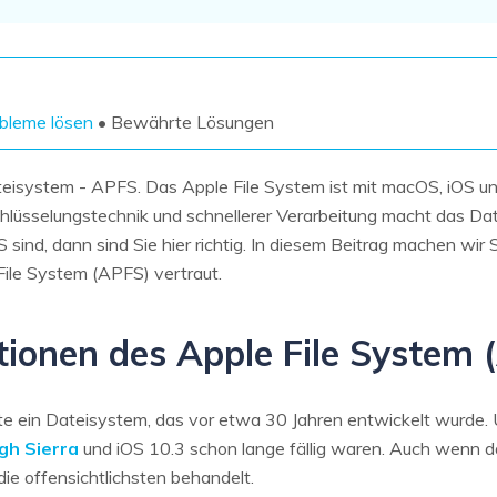
Wiederherstellung
Wiederherstellung
Alle Produkte ansehen
ZIP-
PPT-
Wiederherstellung
Wiederherstellung
Email-
PDF-
bleme lösen
• Bewährte Lösungen
Wiederherstellung
Wiederherstellung
ateisystem - APFS. Das Apple File System ist mit macOS, iOS 
hlüsselungstechnik und schnellerer Verarbeitung macht das Dat
ind, dann sind Sie hier richtig. In diesem Beitrag machen wir S
File System (APFS) vertraut.
ALLE FUNKTIONEN ENTDECKEN
ktionen des Apple File System 
e ein Dateisystem, das vor etwa 30 Jahren entwickelt wurde.
gh Sierra
und iOS 10.3 schon lange fällig waren. Auch wenn d
die offensichtlichsten behandelt.