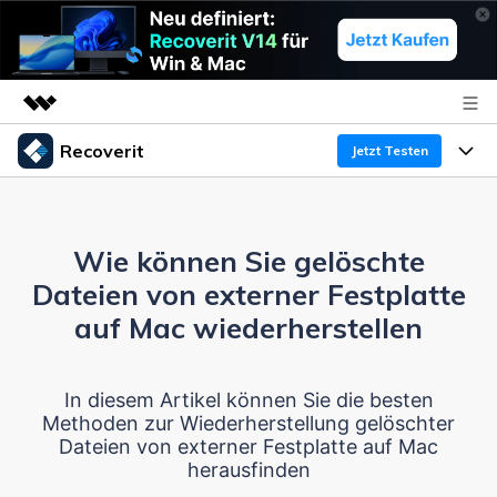
Recoverit
Top-Produkte
Jetzt Testen
KI-gestützte digitale Kreativität
Produkte
Business
Dienstprogramme
Überblick
Wie können Sie gelöschte
Funktionen
Über uns
Lösungen
Recoverit für Windows
Dateien von externer Festplatte
KI
Wiederherstellung von Laufwerken
Ressourcen
Presseraum
Ein führendes Tool zur Datenrettung für Windows
auf Mac wiederherstellen
Kostenlos Testen
Gel?schte Medien wiederherstellen
Shop
Warum Recoverit
In diesem Artikel können Sie die besten
Methoden zur Wiederherstellung gelöschter
Experte für Datenrettung
Support
Guide
Exklusive Wiederherstellungsl?sungen
Neu
Dateien von externer Festplatte auf Mac
herausfinden
Recoverit für Mac
KI
Kundengeschichten
Dokumente wiederherstellen