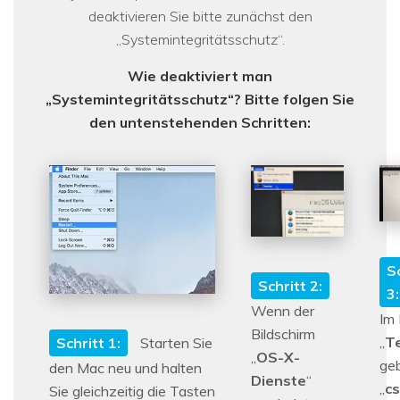
deaktivieren Sie bitte zunächst den
„Systemintegritätsschutz“.
Wie deaktiviert man
„Systemintegritätsschutz“? Bitte folgen Sie
den untenstehenden Schritten:
S
Schritt 2:
3:
Wenn der
Im 
Bildschirm
„
T
Schritt 1:
Starten Sie
„
OS-X-
ge
den Mac neu und halten
Dienste
“
„
cs
Sie gleichzeitig die Tasten