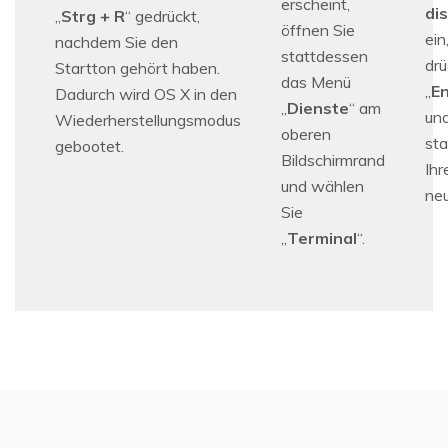
erscheint,
di
„
Strg + R
“ gedrückt,
öffnen Sie
ein
nachdem Sie den
stattdessen
drü
Startton gehört haben.
das Menü
„
E
Dadurch wird OS X in den
„
Dienste
“ am
un
Wiederherstellungsmodus
oberen
sta
gebootet.
Bildschirmrand
Ih
und wählen
neu
Sie
„
Terminal
“.