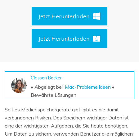
DOWNLOAD
Sign In
Unbegrenzte Daten vom Mac-System
wiederherstellen
Aktuelles Thema
Jetzt Herunterladen
Datenverlust-Szenarien
Kostenlos Testen
search
ALLE FUNKTIONEN ENTDECKEN
Jetzt Herunterladen
Recoverit kostenlos
Verlorene/gel?schte Daten kostenlos
wiederherstellen
Classen Becker
Kostenlos Testen
• Abgelegt bei:
Mac-Probleme lösen
•
Bewährte Lösungen
Weitere Produkte
Seit es Medienspeichergeräte gibt, gibt es die damit
verbundenen Risiken. Das Speichern wichtiger Daten ist
Repairit - Datenreparatur
eine der wichtigsten Aufgaben, die Sie heute benötigen.
UBackit - Datensicherung
Um Daten zu sichern, verwenden Benutzer alle möglichen