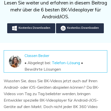
DOWNLOAD
Sign In
Lesen Sie weiter und erfahren in diesem Beitrag
Unbegrenzte Daten vom Mac-System
wiederherstellen
mehr über die 6 besten 8K-Videoplayer für
Aktuelles Thema
Datenverlust-Szenarien
Android/iOS.
Kostenlos Testen
search
Kostenlos Downloaden
Kostenlos Downloaden
ALLE FUNKTIONEN ENTDECKEN
Recoverit kostenlos
Verlorene/gel?schte Daten kostenlos
wiederherstellen
Classen Becker
• Abgelegt bei:
Telefon-Lösung
•
Kostenlos Testen
Bewährte Lösungen
Wussten Sie, dass Sie 8K-Videos jetzt auch auf Ihren
Android- oder iOS-Geräten abspielen können? Da 8K-
Weitere Produkte
Videos von Tag zu Tag beliebter werden, bringen
Repairit - Datenreparatur
Entwickler spezielle 8K-Videoplayer für Android-/iOS-
UBackit - Datensicherung
Geräte auf den Markt. Doch nicht jeder 8K 360 Video