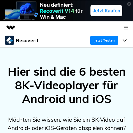
Recoverit
Top-Produkte
Jetzt Testen
KI-gestützte digitale Kreativität
Produkte
Business
Dienstprogramme
Hier sind die 6 besten
Überblick
Funktionen
Über uns
Lösungen
Recoverit für Windows
KI
8K-Videoplayer für
Wiederherstellung von Laufwerken
Ressourcen
Presseraum
Ein führendes Tool zur Datenrettung für Windows
Android und iOS
Kostenlos Testen
Gel?schte Medien wiederherstellen
Shop
Warum Recoverit
Experte für Datenrettung
Support
Guide
Exklusive Wiederherstellungsl?sungen
Neu
Möchten Sie wissen, wie Sie ein 8K-Video auf
Recoverit für Mac
KI
Android- oder iOS-Geräten abspielen können?
Kundengeschichten
Dokumente wiederherstellen