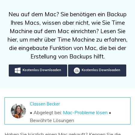
DOWNLOAD
Sign In
Unbegrenzte Daten vom Mac-System
wiederherstellen
Aktuelles Thema
Neu auf dem Mac? Sie benötigen ein Backup
Datenverlust-Szenarien
Kostenlos Testen
Ihres Macs, wissen aber nicht, wie Sie Time
search
Machine auf dem Mac einrichten? Lesen Sie
ALLE FUNKTIONEN ENTDECKEN
hier, um mehr über Time Machine zu erfahren,
die eingebaute Funktion von Mac, die bei der
Recoverit kostenlos
Erstellung von Backups hilft.
Verlorene/gel?schte Daten kostenlos
wiederherstellen
Kostenlos Downloaden
Kostenlos Downloaden
Kostenlos Testen
Classen Becker
Weitere Produkte
• Abgelegt bei:
Mac-Probleme lösen
•
Repairit - Datenreparatur
Bewährte Lösungen
UBackit - Datensicherung
Haben Sie kürzlich einen Mac gekauft? Kennen Sie die