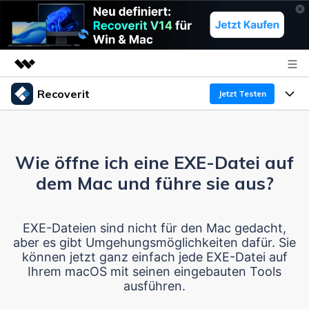
Recoverit
Top-Produkte
Jetzt Testen
KI-gestützte digitale Kreativität
Produkte
Business
Dienstprogramme
Überblick
Wie öffne ich eine EXE-Datei auf
Funktionen
Über uns
Lösungen
Recoverit für Windows
dem Mac und führe sie aus?
KI
Wiederherstellung von Laufwerken
Ressourcen
Presseraum
Ein führendes Tool zur Datenrettung für Windows
EXE-Dateien sind nicht für den Mac gedacht,
Kostenlos Testen
Gel?schte Medien wiederherstellen
Shop
Warum Recoverit
aber es gibt Umgehungsmöglichkeiten dafür. Sie
können jetzt ganz einfach jede EXE-Datei auf
Experte für Datenrettung
Support
Guide
Exklusive Wiederherstellungsl?sungen
Ihrem macOS mit seinen eingebauten Tools
Neu
ausführen.
Recoverit für Mac
KI
Kundengeschichten
Dokumente wiederherstellen