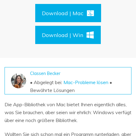
DOWNLOAD
Sign In
Unbegrenzte Daten vom Mac-System
wiederherstellen
Download | Mac
Aktuelles Thema
Datenverlust-Szenarien
Kostenlos Testen
search
Download | Win
ALLE FUNKTIONEN ENTDECKEN
Recoverit kostenlos
Verlorene/gel?schte Daten kostenlos
wiederherstellen
Classen Becker
Kostenlos Testen
• Abgelegt bei:
Mac-Probleme lösen
•
Bewährte Lösungen
Die App-Bibliothek von Mac bietet Ihnen eigentlich alles,
Weitere Produkte
was Sie brauchen, aber seien wir ehrlich: Windows verfügt
Repairit - Datenreparatur
über eine noch größere Bibliothek.
UBackit - Datensicherung
Wollten Sie sich schon mal ein Programm runterladen, aber