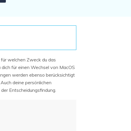
Systemwiederherstellung
wiederherstellen
Formatierte Festplatte
Wiederherstellung nach
wiederherstellen
Werkseinstellung
RAID
RAW-Festplatten-
Datenrettung
Werkseinstellung
Neu
, für welchen Zweck du das
 du dich für einen Wechsel von MacOS
ungen werden ebenso berücksichtigt
 Auch deine persönlichen
i der Entscheidungsfindung.