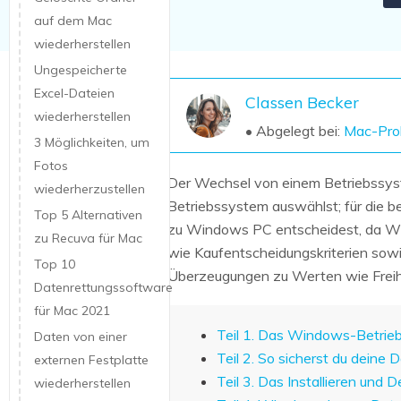
NAS-Datenrettung
auf dem Mac
wiederherstellen
Mac-Papierkorb-Wiederherstellung
Neu
Ungespeicherte
Excel-Dateien
Classen Becker
wiederherstellen
• Abgelegt bei:
Mac-Pro
3 Möglichkeiten, um
Fotos
Der Wechsel von einem Betriebssyst
wiederherzustellen
Betriebssystem auswählst; für die b
Top 5 Alternativen
zu Windows PC entscheidest, da Wi
zu Recuva für Mac
wie Kaufentscheidungskriterien sow
Top 10
Überzeugungen zu Werten wie Freihei
Datenrettungssoftware
für Mac 2021
Teil 1. Das Windows-Betrie
Daten von einer
Teil 2. So sicherst du deine 
externen Festplatte
Teil 3. Das Installieren un
wiederherstellen