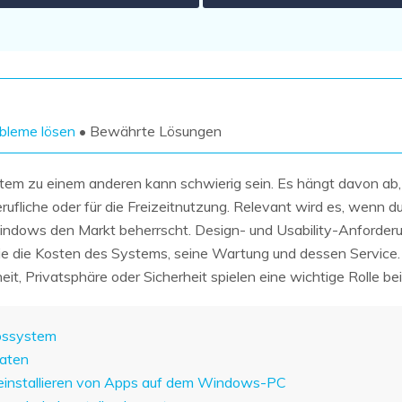
Wiederherstellung
Wiederherstellung
Alle Produkte ansehen
ZIP-
PPT-
Wiederherstellung
Wiederherstellung
Email-
PDF-
Wiederherstellung
Wiederherstellung
bleme lösen
• Bewährte Lösungen
em zu einem anderen kann schwierig sein. Es hängt davon ab
erufliche oder für die Freizeitnutzung. Relevant wird es, wenn
ndows den Markt beherrscht. Design- und Usability-Anforder
ALLE FUNKTIONEN ENTDECKEN
ie die Kosten des Systems, seine Wartung und dessen Service.
t, Privatsphäre oder Sicherheit spielen eine wichtige Rolle be
bssystem
Daten
d Deinstallieren von Apps auf dem Windows-PC