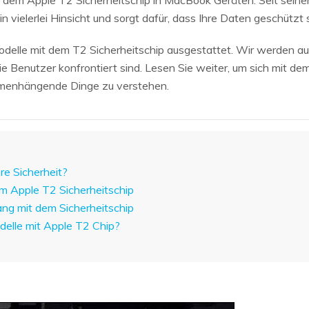
t dem Apple T2 Sicherheitschip in MacBook Geräten. Seit seiner
Wiederherstellung
Wiederherstellung
in vielerlei Hinsicht und sorgt dafür, dass Ihre Daten geschützt 
Alle Produkte ansehen
ZIP-
PPT-
Wiederherstellung
Wiederherstellung
lle mit dem T2 Sicherheitschip ausgestattet. Wir werden au
e Benutzer konfrontiert sind. Lesen Sie weiter, um sich mit d
Email-
PDF-
mmenhängende Dinge zu verstehen.
Wiederherstellung
Wiederherstellung
re Sicherheit?
ALLE FUNKTIONEN ENTDECKEN
em Apple T2 Sicherheitschip
g mit dem Sicherheitschip
elle mit Apple T2 Chip?