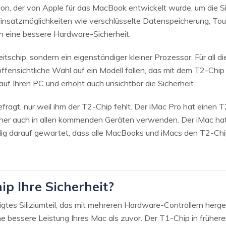
ion, der von Apple für das MacBook entwickelt wurde, um die Si
Einsatzmöglichkeiten wie verschlüsselte Datenspeicherung, To
ch eine bessere Hardware-Sicherheit.
eitschip, sondern ein eigenständiger kleiner Prozessor. Für all 
ffensichtliche Wahl auf ein Modell fallen, das mit dem T2-Chip 
uf Ihren PC und erhöht auch unsichtbar die Sicherheit.
efragt, nur weil ihm der T2-Chip fehlt. Der iMac Pro hat einen T
her auch in allen kommenden Geräten verwenden. Der iMac hat 
ig darauf gewartet, dass alle MacBooks und iMacs den T2-Chip 
ip Ihre Sicherheit?
igtes Siliziumteil, das mit mehreren Hardware-Controllern hergest
ine bessere Leistung Ihres Mac als zuvor. Der T1-Chip in früher