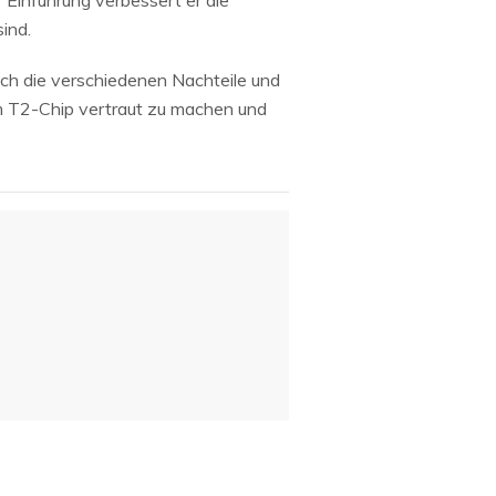
 Einführung verbessert er die
Systemwiederherstellung
wiederherstellen
sind.
Formatierte Festplatte
Wiederherstellung nach
wiederherstellen
Werkseinstellung
ch die verschiedenen Nachteile und
em T2-Chip vertraut zu machen und
RAID
RAW-Festplatten-
Datenrettung
Werkseinstellung
Neu