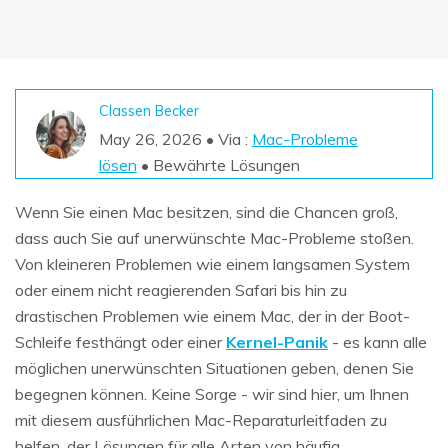
DOWNLOAD
Sign In
Recoverit für Mac
KI
Aktuelles Thema
Unbegrenzte Daten vom Mac-System
Datenverlust-Szenarien
wiederherstellen
search
Kostenlos Testen
Classen Becker
ALLE FUNKTIONEN ENTDECKEN
May 26, 2026 • Via :
Mac-Probleme
Kostenlos Testen
lösen
• Bewährte Lösungen
Wenn Sie einen Mac besitzen, sind die Chancen groß,
dass auch Sie auf unerwünschte Mac-Probleme stoßen.
Recoverit kostenlos
Von kleineren Problemen wie einem langsamen System
Verlorene/gel?schte Daten kostenlos
wiederherstellen
oder einem nicht reagierenden Safari bis hin zu
drastischen Problemen wie einem Mac, der in der Boot-
Kostenlos Testen
Schleife festhängt oder einer
Kernel-Panik
- es kann alle
möglichen unerwünschten Situationen geben, denen Sie
begegnen können. Keine Sorge - wir sind hier, um Ihnen
mit diesem ausführlichen Mac-Reparaturleitfaden zu
Weitere Produkte
helfen, der Lösungen für alle Arten von häufig