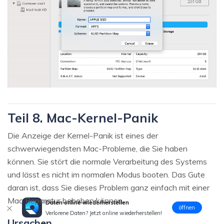
Teil 8. Mac-Kernel-Panik
Die Anzeige der Kernel-Panik ist eines der
schwerwiegendsten Mac-Probleme, die Sie haben
können. Sie stört die normale Verarbeitung des Systems
und lässt es nicht im normalen Modus booten. Das Gute
daran ist, dass Sie dieses Problem ganz einfach mit einer
Mac Reparatur beheben können.
Daten online wiederherstellen
öffnen
Verlorene Daten? Jetzt online wiederherstellen!
Ursachen