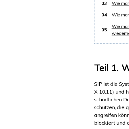
03
Wie man 
04
Wie man 
Wie man
05
wiederhe
Teil 1. 
SIP ist die Sy
X 10.11) und h
schädlichen D
schützen, die
angreifen könn
blockiert und 