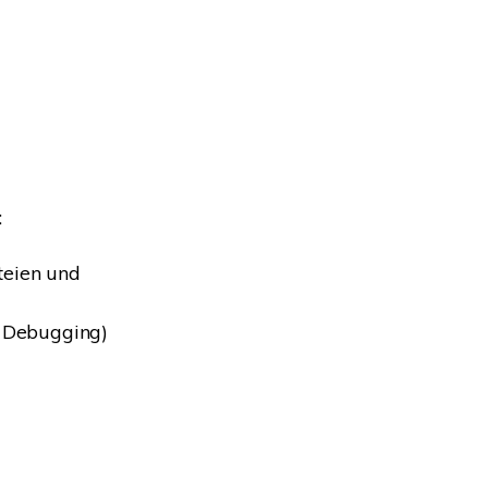
:
teien und
e Debugging)