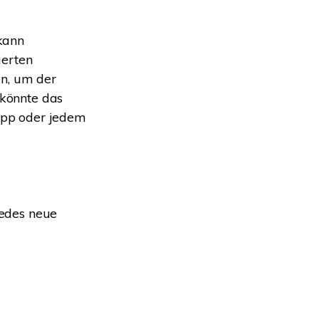
kann
ierten
n, um der
 könnte das
App oder jedem
jedes neue