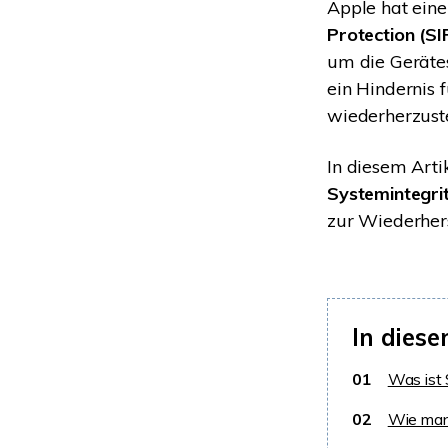
Apple hat ein
Protection (SI
um die Gerätes
ein Hindernis 
wiederherzuste
In diesem Arti
Systemintegri
zur Wiederhers
In diese
01
Was ist 
02
Wie man 