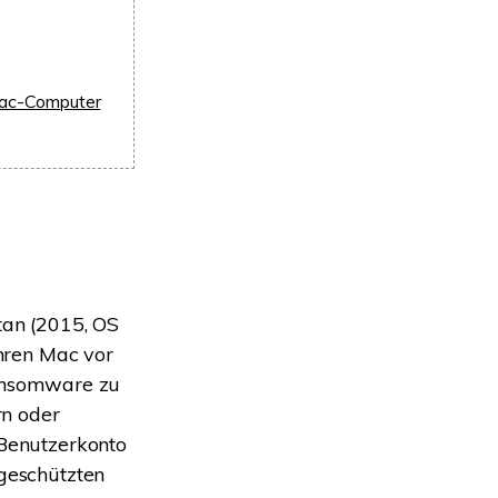
Mac-Computer
tan (2015, OS
Ihren Mac vor
ansomware zu
rn oder
-Benutzerkonto
 geschützten