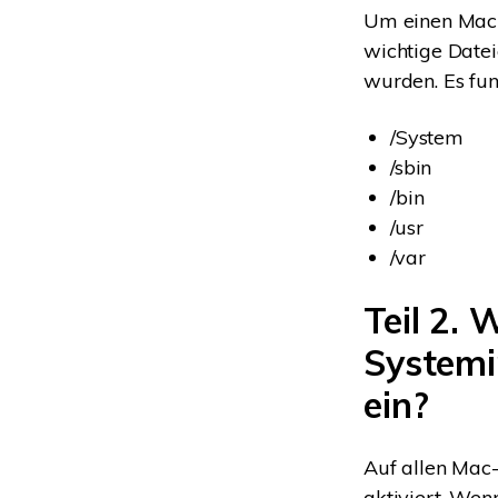
Um einen Mac v
wichtige Datei
wurden. Es fun
/System
/sbin
/bin
/usr
/var
Teil 2. 
Systemi
ein?
Auf allen Mac
aktiviert. Wen