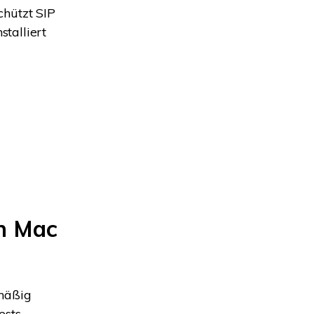
chützt SIP
talliert
em Mac
dmäßig
ests