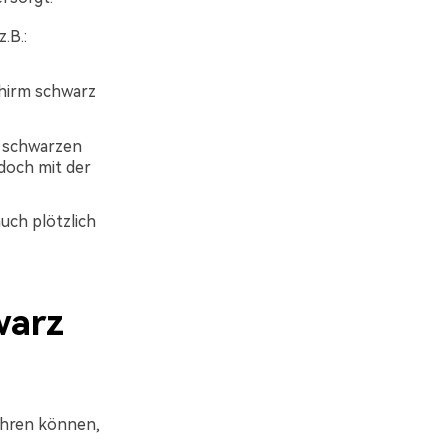
.B.:
chirm schwarz
n schwarzen
doch mit der
uch plötzlich
warz
ühren können,