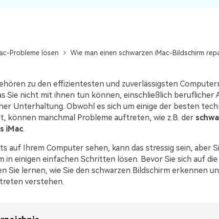
Wiederherstellung
Wiederherstellung
Alle Produkte ansehen
ZIP-
PPT-
Wiederherstellung
Wiederherstellung
Email-
PDF-
ac-Probleme lösen
Wie man einen schwarzen iMac-Bildschirm repa
Wiederherstellung
Wiederherstellung
ehören zu den effizientesten und zuverlässigsten Computern
as Sie nicht mit ihnen tun können, einschließlich beruflicher 
her Unterhaltung. Obwohl es sich um einige der besten tec
t, können manchmal Probleme auftreten, wie z.B. der
schwa
ALLE FUNKTIONEN ENTDECKEN
s iMac
.
ts auf Ihrem Computer sehen, kann das stressig sein, aber 
 in einigen einfachen Schritten lösen. Bevor Sie sich auf di
ten Sie lernen, wie Sie den schwarzen Bildschirm erkennen u
ftreten verstehen.