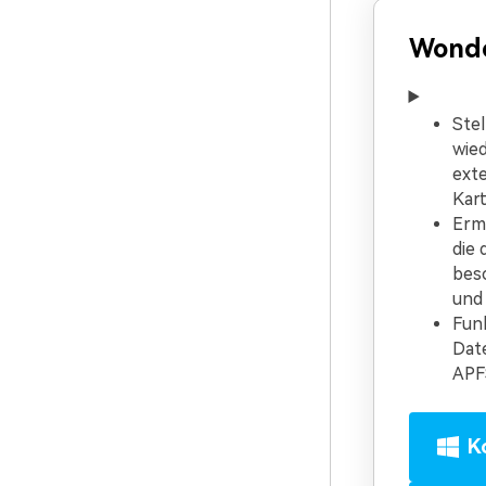
Wonde
Stel
wie
ext
Kart
Ermö
die 
besc
und
Funk
Date
APF
K