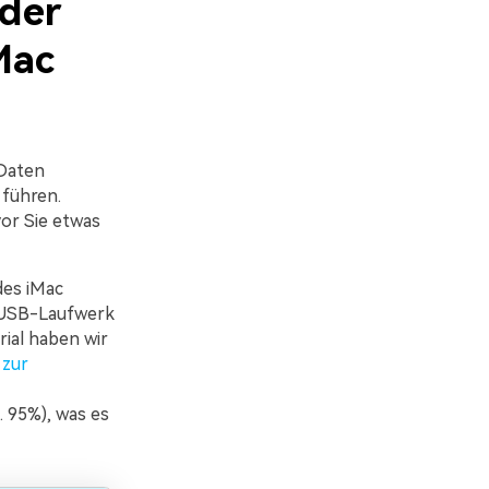
eder
Mac
 Daten
 führen.
vor Sie etwas
des iMac
s USB-Laufwerk
rial haben wir
 zur
 95%), was es