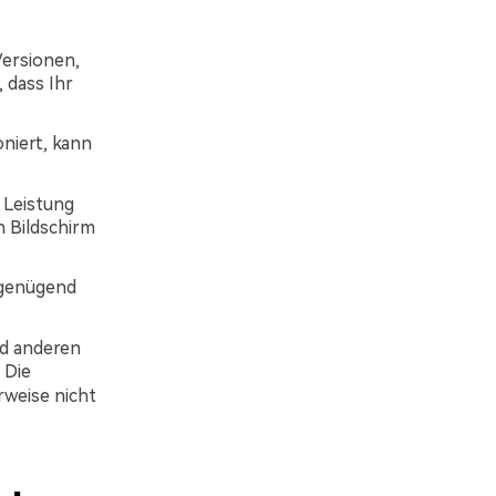
Versionen,
 dass Ihr
niert, kann
 Leistung
n Bildschirm
 genügend
nd anderen
 Die
rweise nicht