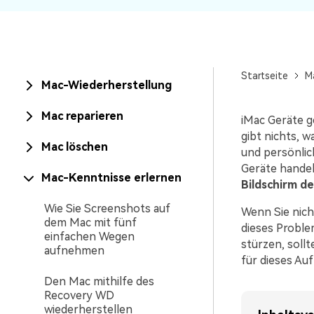
NAS-Datenrettung
Mac-Papierkorb-Wiederherstellung
Neu
Startseite
M
Mac-Wiederherstellung
Mac reparieren
iMac Geräte g
gibt nichts, w
Mac löschen
und persönlic
Geräte handel
Mac-Kenntnisse erlernen
Bildschirm de
Wie Sie Screenshots auf
Wenn Sie nich
dem Mac mit fünf
dieses Problem
einfachen Wegen
stürzen, soll
aufnehmen
für dieses Au
Den Mac mithilfe des
Recovery WD
wiederherstellen