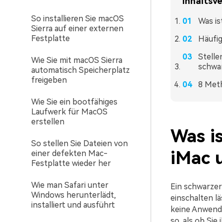
Inhaltsve
So installieren Sie macOS
Was is
Sierra auf einer externen
Festplatte
Häufig
Stelle
Wie Sie mit macOS Sierra
schwar
automatisch Speicherplatz
freigeben
8 Met
Wie Sie ein bootfähiges
Laufwerk für MacOS
erstellen
Was is
So stellen Sie Dateien von
iMac 
einer defekten Mac-
Festplatte wieder her
Wie man Safari unter
Ein schwarzer 
Windows herunterlädt,
einschalten l
installiert und ausführt
keine Anwendu
so, als ob Sie