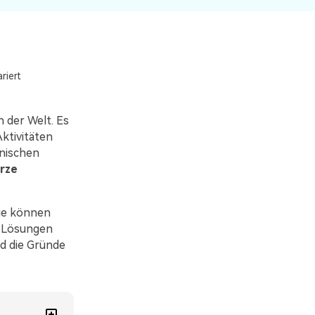
Systemwiederherstellung
wiederherstellen
Formatierte Festplatte
Wiederherstellung nach
wiederherstellen
Werkseinstellung
RAID
RAW-Festplatten-
riert
Datenrettung
Werkseinstellung
Neu
 der Welt. Es
Aktivitäten
hnischen
rze
Sie können
e Lösungen
nd die Gründe