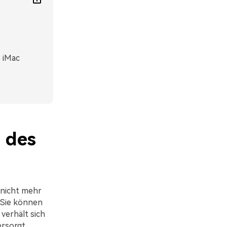
s iMac
m des
 nicht mehr
 Sie können
verhält sich
ersorgt.