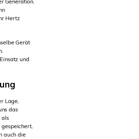
er Generation.
nn
hr Hertz
sselbe Gerät
.
Einsatz und
tung
er Lage,
uns das
 als
 gespeichert,
n auch die