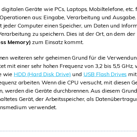
Wiederherstellung
Wiederherstellung
Alle Produkte ansehen
digitalen Geräte wie PCs, Laptops, Mobiltelefone, etc. 
ZIP-
PPT-
Operationen aus: Eingabe, Verarbeitung und Ausgabe.
Wiederherstellung
Wiederherstellung
t jeder Computer einen Speicher, um Daten und Inform
Email-
PDF-
erarbeitung zu speichern. Dies ist der Ort, an dem der
Wiederherstellung
Wiederherstellung
ss Memory)
zum Einsatz kommt.
einen weiteren sehr geheimen Grund für die Verwendu
et mit einer sehr hohen Frequenz von 3,2 bis 5,5 GHz,
e wie
HDD (Hard Disk Drive)
und
USB Flash Drives
mit
ALLE FUNKTIONEN ENTDECKEN
equenz arbeiten. Wenn die CPU versucht, mit diesen G
, werden die Geräte durchbrennen. Aus diesem Grund
ltetes Gerät, der Arbeitsspeicher, als Datenübertrag
nsmedium verwendet.