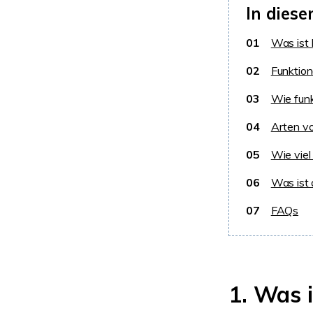
In diese
01
Was ist
02
Funktio
03
Wie fun
04
Arten 
05
Wie viel
06
Was ist
07
FAQs
1. Was 