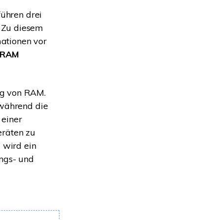
Systemwiederherstellung
wiederherstellen
führen drei
Formatierte Festplatte
Wiederherstellung nach
 Zu diesem
wiederherstellen
Werkseinstellung
ationen vor
RAID
RAW-Festplatten-
RAM
Datenrettung
Werkseinstellung
Neu
ng von RAM.
 während die
 einer
eräten zu
 wird ein
ungs- und