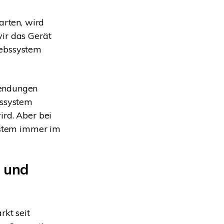
arten, wird
wir das Gerät
iebssystem
wendungen
bssystem
ird. Aber bei
system immer im
 und
rkt seit