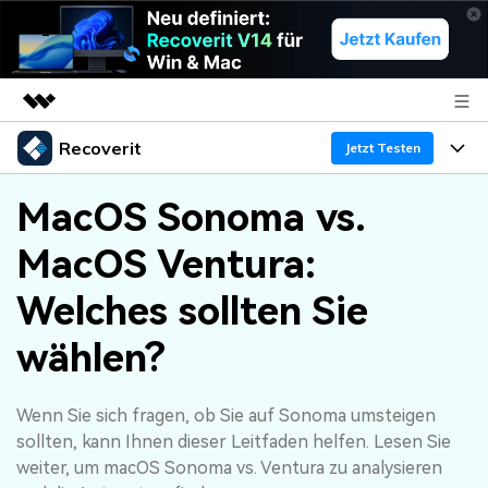
Recoverit
Top-Produkte
Jetzt Testen
KI-gestützte digitale Kreativität
Produkte
Business
MacOS Sonoma vs.
Dienstprogramme
Überblick
MacOS Ventura:
Funktionen
Über uns
Lösungen
Recoverit für Windows
KI
Welches sollten Sie
Wiederherstellung von Laufwerken
Ressourcen
Presseraum
Ein führendes Tool zur Datenrettung für Windows
wählen?
Kostenlos Testen
Gel?schte Medien wiederherstellen
Shop
Warum Recoverit
Wenn Sie sich fragen, ob Sie auf Sonoma umsteigen
Experte für Datenrettung
Support
Guide
Exklusive Wiederherstellungsl?sungen
Neu
sollten, kann Ihnen dieser Leitfaden helfen. Lesen Sie
Recoverit für Mac
KI
weiter, um macOS Sonoma vs. Ventura zu analysieren
Kundengeschichten
Dokumente wiederherstellen