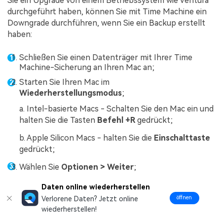
Sie ein Upgrade von einem Betriebssystem wie Ventura
durchgeführt haben, können Sie mit Time Machine ein
Downgrade durchführen, wenn Sie ein Backup erstellt
haben:
Schließen Sie einen Datenträger mit Ihrer Time
Machine-Sicherung an Ihren Mac an;
Starten Sie Ihren Mac im
Wiederherstellungsmodus
;
a. Intel-basierte Macs - Schalten Sie den Mac ein und
halten Sie die Tasten
Befehl +R
gedrückt;
b. Apple Silicon Macs - halten Sie die
Einschalttaste
gedrückt;
Wählen Sie
Optionen > Weiter
;
Wählen Sie unter
macOS Dienstprogramme
die
Daten online wiederherstellen
Option "
Aus Time Machine Backup
öffnen
Verlorene Daten? Jetzt online
wiederherstellen
";
wiederherstellen!