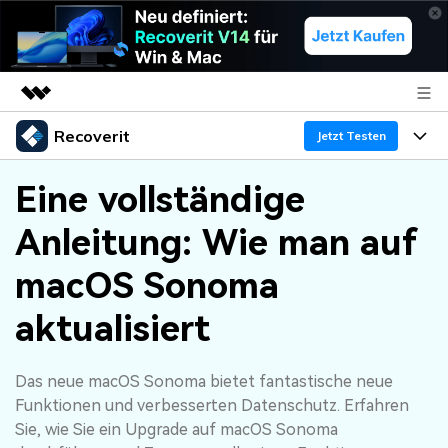
Recoverit
Top-Produkte
Jetzt Testen
KI-gestützte digitale Kreativität
Produkte
Business
Eine vollständige
Dienstprogramme
Überblick
Anleitung: Wie man auf
Funktionen
Über uns
Lösungen
Recoverit für Windows
KI
macOS Sonoma
Wiederherstellung von Laufwerken
Ressourcen
Presseraum
Ein führendes Tool zur Datenrettung für Windows
aktualisiert
Kostenlos Testen
Gel?schte Medien wiederherstellen
Shop
Warum Recoverit
Das neue macOS Sonoma bietet fantastische neue
Experte für Datenrettung
Support
Guide
Exklusive Wiederherstellungsl?sungen
Neu
Funktionen und verbesserten Datenschutz. Erfahren
Recoverit für Mac
KI
Sie, wie Sie ein Upgrade auf macOS Sonoma
Kundengeschichten
Dokumente wiederherstellen