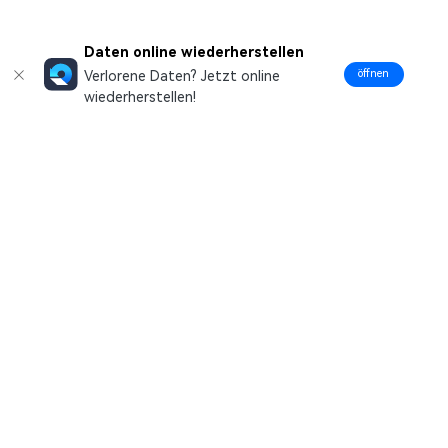
Daten online wiederherstellen
öffnen
Verlorene Daten? Jetzt online
wiederherstellen!
Hero Produkte
Wondershare
Hilfe-Center
Folg uns