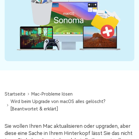
DOWNLOAD
Sign In
Unbegrenzte Daten vom Mac-System
wiederherstellen
Aktuelles Thema
Datenverlust-Szenarien
Kostenlos Testen
search
ALLE FUNKTIONEN ENTDECKEN
Recoverit kostenlos
Verlorene/gel?schte Daten kostenlos
wiederherstellen
Kostenlos Testen
Startseite
Mac-Probleme lösen
Wird beim Upgrade von macOS alles gelöscht?
Weitere Produkte
[Beantwortet & erklärt]
Repairit - Datenreparatur
Sie wollen Ihren Mac aktualisieren oder upgraden, aber
UBackit - Datensicherung
diese eine Sache in Ihrem Hinterkopf lässt Sie das nicht