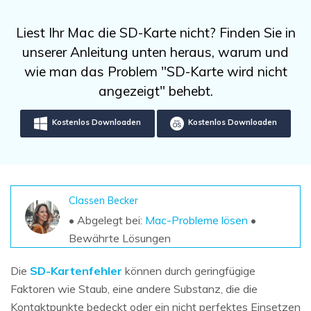
DOWNLOAD
Sign In
Unbegrenzte Daten vom Mac-System
wiederherstellen
Aktuelles Thema
Liest Ihr Mac die SD-Karte nicht? Finden Sie in
Datenverlust-Szenarien
Kostenlos Testen
unserer Anleitung unten heraus, warum und
search
wie man das Problem "SD-Karte wird nicht
ALLE FUNKTIONEN ENTDECKEN
angezeigt" behebt.
Recoverit kostenlos
Kostenlos Downloaden
Kostenlos Downloaden
Verlorene/gel?schte Daten kostenlos
wiederherstellen
Kostenlos Testen
Classen Becker
• Abgelegt bei:
Mac-Probleme lösen
•
Bewährte Lösungen
Weitere Produkte
Repairit - Datenreparatur
Die
SD-Kartenfehler
können durch geringfügige
UBackit - Datensicherung
Faktoren wie Staub, eine andere Substanz, die die
Kontaktpunkte bedeckt oder ein nicht perfektes Einsetzen