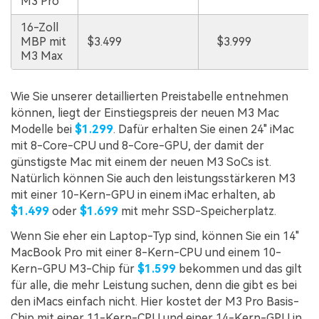
M3 Pro
16-Zoll
MBP mit
$3.499
$3.999
M3 Max
Wie Sie unserer detaillierten Preistabelle entnehmen
können, liegt der Einstiegspreis der neuen M3 Mac
Modelle bei
$1.299
. Dafür erhalten Sie einen 24" iMac
mit 8-Core-CPU und 8-Core-GPU, der damit der
günstigste Mac mit einem der neuen M3 SoCs ist.
Natürlich können Sie auch den leistungsstärkeren M3
mit einer 10-Kern-GPU in einem iMac erhalten, ab
$1.499
oder
$1.699
mit mehr SSD-Speicherplatz.
Wenn Sie eher ein Laptop-Typ sind, können Sie ein 14"
MacBook Pro mit einer 8-Kern-CPU und einem 10-
Kern-GPU M3-Chip für
$1.599
bekommen und das gilt
für alle, die mehr Leistung suchen, denn die gibt es bei
den iMacs einfach nicht. Hier kostet der M3 Pro Basis-
Chip mit einer 11-Kern-CPU und einer 14-Kern-GPU in