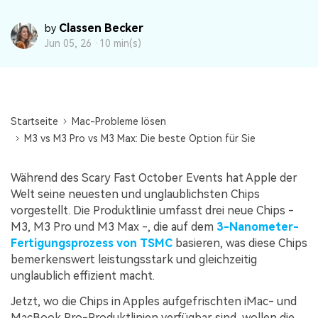
DOWNLOAD
Sign In
Unbegrenzte Daten vom Mac-System
wiederherstellen
Classen Becker
by
Aktuelles Thema
Datenverlust-Szenarien
Jun 05, 26 ·
10 min(s)
Kostenlos Testen
search
ALLE FUNKTIONEN ENTDECKEN
Recoverit kostenlos
Startseite
Mac-Probleme lösen
Verlorene/gel?schte Daten kostenlos
M3 vs M3 Pro vs M3 Max: Die beste Option für Sie
wiederherstellen
Während des Scary Fast October Events hat Apple der
Kostenlos Testen
Welt seine neuesten und unglaublichsten Chips
vorgestellt. Die Produktlinie umfasst drei neue Chips -
M3, M3 Pro und M3 Max -, die auf dem
3-Nanometer-
Fertigungsprozess von TSMC
basieren, was diese Chips
Weitere Produkte
bemerkenswert leistungsstark und gleichzeitig
Repairit - Datenreparatur
unglaublich effizient macht.
UBackit - Datensicherung
Jetzt, wo die Chips in Apples aufgefrischten iMac- und
MacBook Pro-Produktlinien verfügbar sind, wollen die