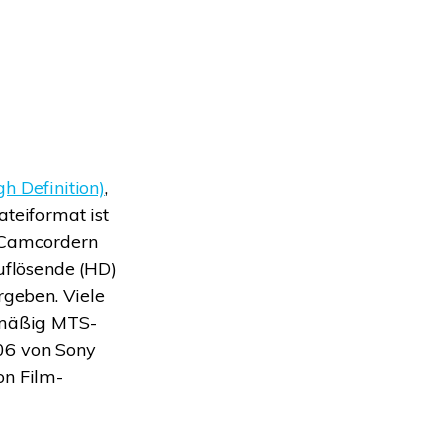
 Definition)
,
teiformat ist
-Camcordern
uflösende (HD)
geben. Viele
lmäßig MTS-
06 von Sony
on Film-