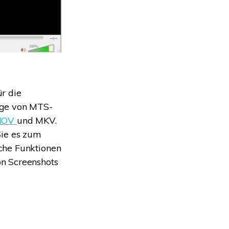
r die
ige von MTS-
MOV
und MKV.
Sie es zum
che Funktionen
n Screenshots