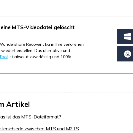
Wiederherstellung
Wiederherstellung
Alle Produkte ansehen
ZIP-
PPT-
Wiederherstellung
Wiederherstellung
 eine MTS-Videodatei gelöscht
Email-
PDF-
Wiederherstellung
Wiederherstellung
 Wondershare Recoverit kann Ihre verlorenen
 wiederherstellen. Das ultimative und
Tool
ist absolut zuverlässig und 100%
ALLE FUNKTIONEN ENTDECKEN
m Artikel
Was ist das MTS-Dateiformat?
 Unterschiede zwischen MTS und M2TS