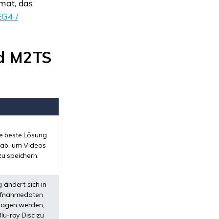
mat, das
G4 /
nd M2TS
ie beste Lösung
 gab, um Videos
zu speichern.
 ändert sich in
ufnahmedaten
ragen werden,
lu-ray Disc zu