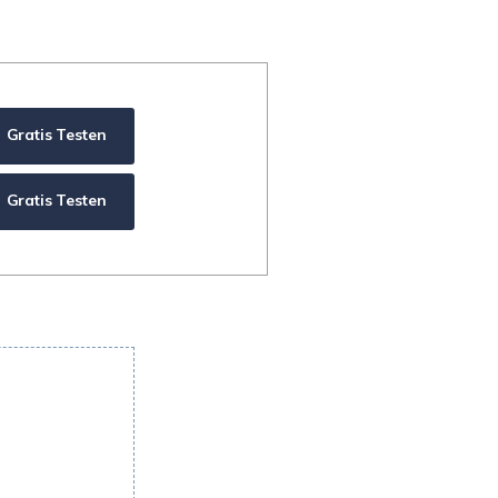
Systemwiederherstellung
wiederherstellen
Formatierte Festplatte
Wiederherstellung nach
wiederherstellen
Werkseinstellung
RAID
RAW-Festplatten-
Gratis Testen
Datenrettung
Werkseinstellung
Neu
Gratis Testen