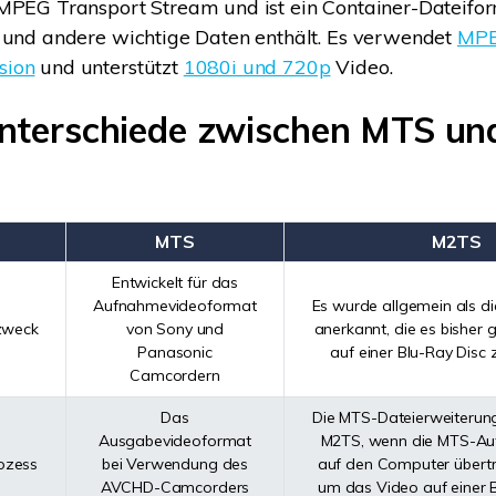
MPEG Transport Stream und ist ein Container-Dateifor
 und andere wichtige Daten enthält. Es verwendet
MPE
sion
und unterstützt
1080i und 720p
Video.
 Unterschiede zwischen MTS u
MTS
M2TS
Entwickelt für das
Aufnahmevideoformat
Es wurde allgemein als d
zweck
von Sony und
anerkannt, die es bisher
Panasonic
auf einer Blu-Ray Disc 
Camcordern
Das
Die MTS-Dateierweiterung
Ausgabevideoformat
M2TS, wenn die MTS-A
ozess
bei Verwendung des
auf den Computer übert
AVCHD-Camcorders
um das Video auf einer B