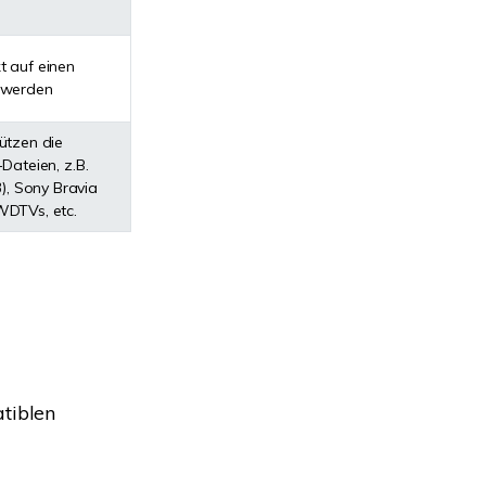
t auf einen
 werden
tützen die
ateien, z.B.
), Sony Bravia
WDTVs, etc.
atiblen