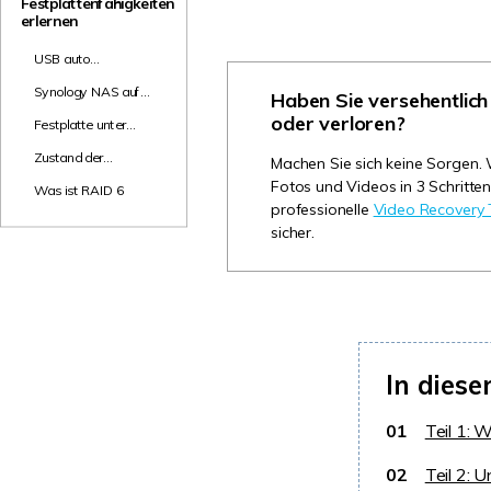
Festplattenfähigkeiten
NAS-Datenrettung
erlernen
Mac-Papierkorb-Wiederherstellung
Neu
USB auto
synchronisieren
Synology NAS auf
Haben Sie versehentlich
Festplatte sichern
oder verloren?
Festplatte unter
Windows 11 klonen
Zustand der
Machen Sie sich keine Sorgen.
Festplatte prüfen
Fotos und Videos in 3 Schritten
Was ist RAID 6
professionelle
Video Recovery 
sicher.
In diese
01
Teil 1: 
02
Teil 2: