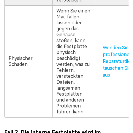
Wenn Sie einen
Mac fallen
lassen oder
gegen das
Gehäuse
stoßen, kann
die Festplatte
Wenden Sie si
physisch
professionell
Physischer
beschädigt
Reparaturdien
Schaden
werden, was zu
tauschen Sie
Fehlern,
aus
versteckten
Dateien,
langsamen
Festplatten
und anderen
Problemen
führen kann.
Fall 2. Die interne Festplatte wird im