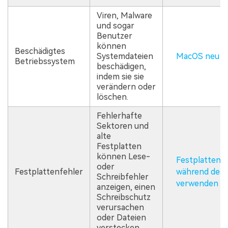
Viren, Malware
und sogar
Benutzer
können
Beschädigtes
Systemdateien
MacOS neu ins
Betriebssystem
beschädigen,
indem sie sie
verändern oder
löschen.
Fehlerhafte
Sektoren und
alte
Festplatten
können Lese-
Festplattend
oder
Festplattenfehler
während des 
Schreibfehler
verwenden
anzeigen, einen
Schreibschutz
verursachen
oder Dateien
verstecken.