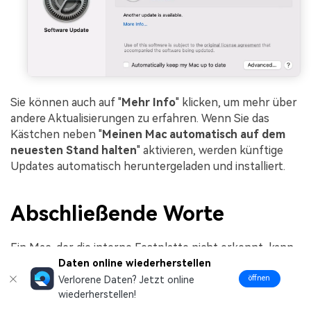
Sie können auch auf "
Mehr Info
" klicken, um mehr über
andere Aktualisierungen zu erfahren. Wenn Sie das
Kästchen neben "
Meinen Mac automatisch auf dem
neuesten Stand halten
" aktivieren, werden künftige
Updates automatisch heruntergeladen und installiert.
Abschließende Worte
Ein Mac, der die interne Festplatte nicht erkennt, kann
verwirrend und beunruhigend sein. Ebenso kann ein
Daten online wiederherstellen
Mac, der nicht einmal mehr startet, alarmierend sein.
öffnen
Verlorene Daten? Jetzt online
Beide Situationen können jedoch durch verschiedene
wiederherstellen!