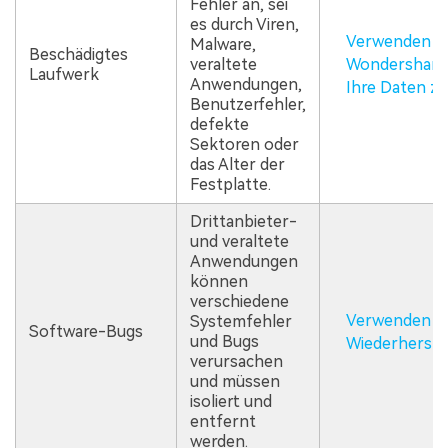
Fehler an, sei
es durch Viren,
Verwenden S
Malware,
Beschädigtes
veraltete
Wondershare 
Laufwerk
Anwendungen,
Ihre Daten zu
Benutzerfehler,
defekte
Sektoren oder
das Alter der
Festplatte.
Drittanbieter-
und veraltete
Anwendungen
können
verschiedene
Verwenden S
Systemfehler
Software-Bugs
und Bugs
Wiederherste
verursachen
und müssen
isoliert und
entfernt
werden.