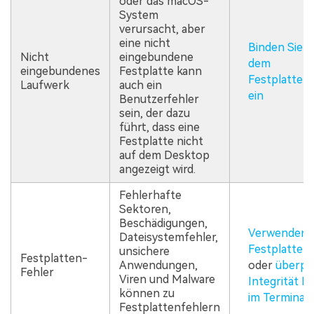
oder das macOS-
System
verursacht, aber
eine nicht
Binden Sie d
Nicht
eingebundene
dem
eingebundenes
Festplatte kann
Festplatten
Laufwerk
auch ein
ein
Benutzerfehler
sein, der dazu
führt, dass eine
Festplatte nicht
auf dem Desktop
angezeigt wird.
Fehlerhafte
Sektoren,
Beschädigungen,
Verwenden Si
Dateisystemfehler,
Festplatten
unsichere
Festplatten-
Anwendungen,
oder
überprü
Fehler
Viren und Malware
Integrität I
können zu
im Terminal
Festplattenfehlern