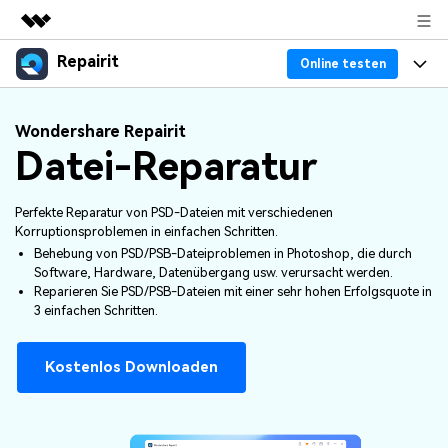
Repairit
Top-Produkte
Online testen
KI-gestützte digitale Kreativität
Produkte
Business
Wondershare Repairit
Dienstprogramme
Datei-Reparatur
Überblick
Desktop
Funktionen
Über uns
Lösungen
Online
Desktop
Warum Repairit
Perfekte Reparatur von PSD-Dateien mit verschiedenen
Presseraum
Korruptionsproblemen in einfachen Schritten.
Mehr
Behebung von PSD/PSB-Dateiproblemen in Photoshop, die durch
Experte für Datenreparatur
Ressourcen
Shop
Software, Hardware, Datenübergang usw. verursacht werden.
Reparieren Sie PSD/PSB-Dateien mit einer sehr hohen Erfolgsquote in
Weitere Produkte
Dateiprobleme lösen
3 einfachen Schritten.
Preis
Support
Computerprobleme lösen
Kostenlos Downloaden
Repairit Toolkit
Sign In
Herunterladen
Geräteprobleme lösen
Für die professionelle, KI-gestützte Reparatur
von Videos, Fotos, Dokumenten und
Bonusinformationen