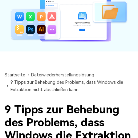
Audiodateien.
Guide & Support
Repairit für Email
Mehr Lösungen
Für die nahtlose Reparatur von PST- und OST-
Dateien sowie verlorenen Outlook-E-Mails.
Startseite
Dateiwiederherstellungslösung
9 Tipps zur Behebung des Problems, dass Windows die
Extraktion nicht abschließen kann
9 Tipps zur Behebung
des Problems, dass
Windows die Extraktion