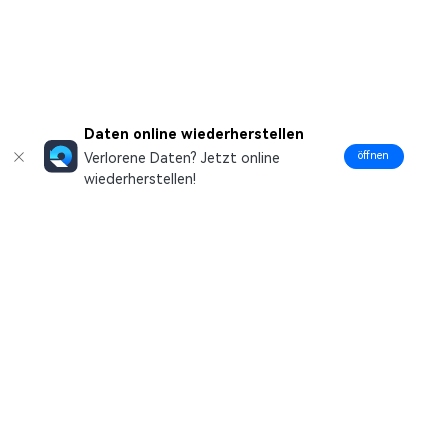
Daten online wiederherstellen
öffnen
Verlorene Daten? Jetzt online
wiederherstellen!
Hero Produkte
Wondershare
Hilfe-Center
Folg uns