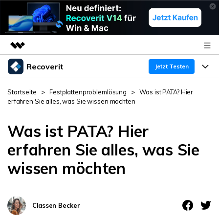
Recoverit
Top-Produkte
Jetzt Testen
KI-gestützte digitale Kreativität
Produkte
Business
Startseite
>
Festplattenproblemlösung
>
Was ist PATA? Hier
Dienstprogramme
erfahren Sie alles, was Sie wissen möchten
Überblick
Funktionen
Über uns
Lösungen
Recoverit für Windows
Was ist PATA? Hier
KI
Wiederherstellung von Laufwerken
Ressourcen
Presseraum
Ein führendes Tool zur Datenrettung für Windows
erfahren Sie alles, was Sie
Kostenlos Testen
wissen möchten
Gel?schte Medien wiederherstellen
Shop
Warum Recoverit
Experte für Datenrettung
Support
Guide
Exklusive Wiederherstellungsl?sungen
Neu
Classen Becker
Recoverit für Mac
KI
Kundengeschichten
Dokumente wiederherstellen