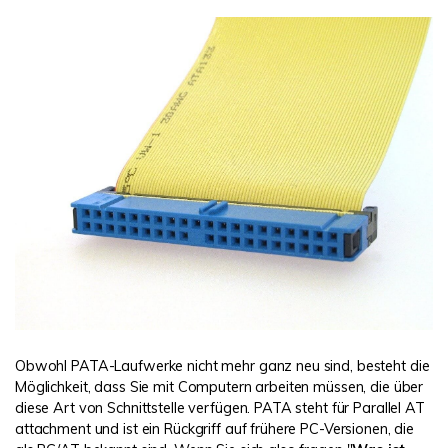
DOWNLOAD
Sign In
Unbegrenzte Daten vom Mac-System
wiederherstellen
Aktuelles Thema
Datenverlust-Szenarien
Kostenlos Testen
search
ALLE FUNKTIONEN ENTDECKEN
Recoverit kostenlos
Verlorene/gel?schte Daten kostenlos
wiederherstellen
Kostenlos Testen
Weitere Produkte
Obwohl PATA-Laufwerke nicht mehr ganz neu sind, besteht die
Repairit - Datenreparatur
Möglichkeit, dass Sie mit Computern arbeiten müssen, die über
diese Art von Schnittstelle verfügen. PATA steht für Parallel AT
UBackit - Datensicherung
attachment und ist ein Rückgriff auf frühere PC-Versionen, die