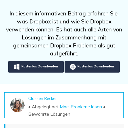
DOWNLOAD
Sign In
Unbegrenzte Daten vom Mac-System
wiederherstellen
Aktuelles Thema
In diesem informativen Beitrag erfahren Sie,
Datenverlust-Szenarien
Kostenlos Testen
was Dropbox ist und wie Sie Dropbox
search
verwenden können. Es hat auch alle Arten von
ALLE FUNKTIONEN ENTDECKEN
Lösungen im Zusammenhang mit
gemeinsamen Dropbox Probleme als gut
Recoverit kostenlos
aufgeführt.
Verlorene/gel?schte Daten kostenlos
wiederherstellen
Kostenlos Downloaden
Kostenlos Downloaden
Kostenlos Testen
Classen Becker
Weitere Produkte
• Abgelegt bei:
Mac-Probleme lösen
•
Repairit - Datenreparatur
Bewährte Lösungen
UBackit - Datensicherung