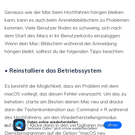
Genauso wie der Mac beim Hochfahren hängen bleiben
kann, kann es auch beim Anmeldebildschirm zu Problemen
kommen. Viele Benutzer finden es schwierig, sich nach
dem Start des Macs in ihr Benutzerkonto einzuloggen.
Wenn dein Mac-Bildschirm während der Anmeldung
hängen bleibt, solltest du die folgenden Tipps beachten.
• Reinstalliere das Betriebssystem
Es besteht die Möglichkeit, dass ein Problem mit dem
macOS vorliegt, das diesen Fehler verursacht. Um das zu
beheben, starte am Besten deinen Mac neu und drücke
dann die Tastenkombination aus: Command + R während
des Hochfahrens, um den Wiederherstellungsmodus
Daten online wiederherstellen
aufzurufen. Klicke dann in den verfügbaren macOS-
öffnen
Verlorene Daten? Jetzt online wiederherstellen!
Dienstprogrammen auf die Option "macOS neu