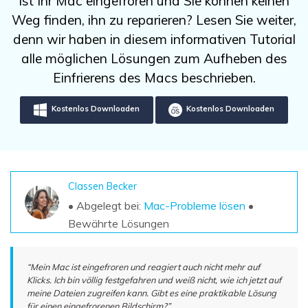
Ist Ihr Mac eingefroren und Sie können keinen
DOWNLOAD
Sign In
Unbegrenzte Daten vom Mac-System
Weg finden, ihn zu reparieren? Lesen Sie weiter,
wiederherstellen
Aktuelles Thema
Datenverlust-Szenarien
denn wir haben in diesem informativen Tutorial
Kostenlos Testen
search
alle möglichen Lösungen zum Aufheben des
Einfrierens des Macs beschrieben.
ALLE FUNKTIONEN ENTDECKEN
Kostenlos Downloaden
Kostenlos Downloaden
Recoverit kostenlos
Verlorene/gel?schte Daten kostenlos
wiederherstellen
Kostenlos Testen
Classen Becker
• Abgelegt bei:
Mac-Probleme lösen
•
Bewährte Lösungen
Weitere Produkte
Repairit - Datenreparatur
“Mein Mac ist eingefroren und reagiert auch nicht mehr auf
Klicks. Ich bin völlig festgefahren und weiß nicht, wie ich jetzt auf
UBackit - Datensicherung
meine Dateien zugreifen kann. Gibt es eine praktikable Lösung
für einen eingefrorenen Bildschirm?”