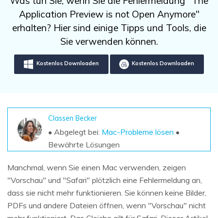
Was tun Sie, wenn Sie die Fehlermeldung "The
DOWNLOAD
Sign In
Unbegrenzte Daten vom Mac-System
Application Preview is not Open Anymore"
wiederherstellen
Aktuelles Thema
Datenverlust-Szenarien
erhalten? Hier sind einige Tipps und Tools, die
Kostenlos Testen
search
Sie verwenden können.
ALLE FUNKTIONEN ENTDECKEN
Kostenlos Downloaden
Kostenlos Downloaden
Recoverit kostenlos
Verlorene/gel?schte Daten kostenlos
wiederherstellen
Classen Becker
Kostenlos Testen
• Abgelegt bei:
Mac-Probleme lösen
•
Bewährte Lösungen
Manchmal, wenn Sie einen Mac verwenden, zeigen
Weitere Produkte
"Vorschau" und "Safari" plötzlich eine Fehlermeldung an,
Repairit - Datenreparatur
dass sie nicht mehr funktionieren. Sie können keine Bilder,
UBackit - Datensicherung
PDFs und andere Dateien öffnen, wenn "Vorschau" nicht
mehr funktioniert. Das Gleiche gilt für Safari. Dieser Artikel