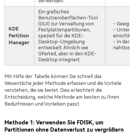
verwenden.
Ein grafisches
Benutzeroberflächen-Tool
(GUI) zur Verwaltung von
- Geeigne
KDE
Festplattenpartitionen,
- Unters
Partition
speziell für die KDE-
einschlie
Desktop-Umgebung
- In den 
Manager
entwickelt. Ähnlich wie
nahtloses
GParted, aber in den KDE-
Desktop integriert.
Mit Hilfe der Tabelle können Sie schnell das
Wesentliche jeder Methode erfassen und die Vorteile
verstehen, die sie bietet. Dies erleichtert die
Entscheidung, welche Methode am besten zu Ihren
Bedürfnissen und Vorlieben passt.
Methode 1: Verwenden Sie FDISK, um
Partitionen ohne Datenverlust zu vergrößern