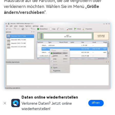
Maustaste auf die Partition, die Sie vergrößern oder
verkleinern möchten. Wählen Sie im Menü „
Größe
ändern/verschieben
".
Daten online wiederherstellen
Schritt 3:
Ein neues Fenster öffnet sich mit einem
öffnen
Verlorene Daten? Jetzt online
Schieberegler. Sie können diesen Regler nach links oder
wiederherstellen!
rechts ziehen, um die Größe der Partition zu ändern.