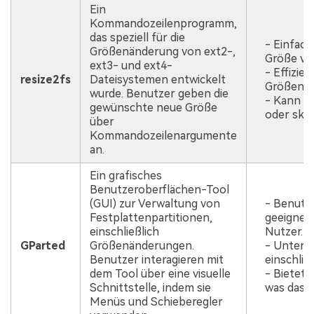
Ein
Kommandozeilenprogramm,
das speziell für die
- Einfach
Größenänderung von ext2-,
Größe vo
ext3- und ext4-
- Effizien
resize2fs
Dateisystemen entwickelt
Größenän
wurde. Benutzer geben die
- Kann f
gewünschte neue Größe
oder skri
über
Kommandozeilenargumente
an.
Ein grafisches
Benutzeroberflächen-Tool
(GUI) zur Verwaltung von
- Benutze
Festplattenpartitionen,
geeignet 
einschließlich
Nutzer.
GParted
Größenänderungen.
- Unters
Benutzer interagieren mit
einschlie
dem Tool über eine visuelle
- Bietet 
Schnittstelle, indem sie
was das V
Menüs und Schieberegler