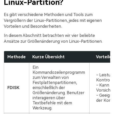
Linux-Partition?
Es gibt verschiedene Methoden und Tools zum
Vergrößern der Linux-Partitionen, jedes mit eigenen
Vorteilen und Besonderheiten.
In diesem Abschnitt betrachten wir vier beliebte
Ansätze zur Größenänderung von Linux-Partitionen.
Methode
Kurze Übersicht
Vorteile
Ein
Kommandozeilenprogramm
- Leistun
zum Verwalten von
Kontrolle
Festplattenpartitionen,
- Kann Pa
FDISK
einschließlich der
Vorsicht)
Größenänderung. Benutzer
- Geeigne
interagieren über
der Komma
Textbefehle mit dem
Werkzeug.