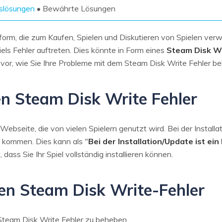
Wiederherstellung
Wiederherstellung
nslösungen
• Bewährte Lösungen
Alle Produkte ansehen
ZIP-
PPT-
Wiederherstellung
Wiederherstellung
ttform, die zum Kaufen, Spielen und Diskutieren von Spielen ve
s Fehler auftreten. Dies könnte in Form eines
Steam Disk Wr
Email-
PDF-
n vor, wie Sie Ihre Probleme mit dem Steam Disk Write Fehler 
Wiederherstellung
Wiederherstellung
en Steam Disk Write Fehler
ALLE FUNKTIONEN ENTDECKEN
bseite, die von vielen Spielern genutzt wird. Bei der Installat
 kommen. Dies kann als "
Bei der Installation/Update ist ein
 dass Sie Ihr Spiel vollständig installieren können.
en Steam Disk Write-Fehler
Steam Disk Write Fehler zu beheben.