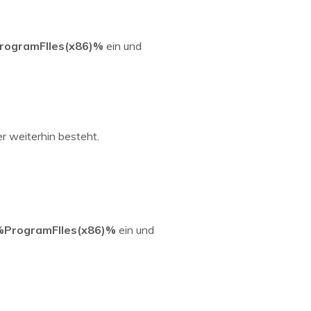
rogramFIles(x86)%
ein und
er weiterhin besteht.
%ProgramFIles(x86)%
ein und