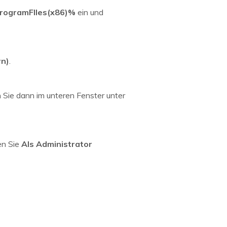
rogramFIles(x86)%
ein und
rn)
.
 Sie dann im unteren Fenster unter
en Sie
Als Administrator