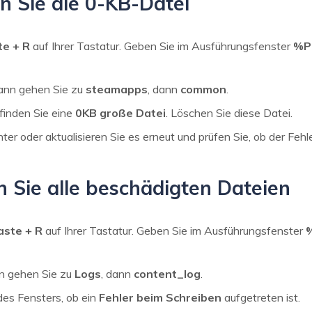
n Sie die 0-KB-Datei
e + R
auf Ihrer Tastatur. Geben Sie im Ausführungsfenster
%P
dann gehen Sie zu
steamapps
, dann
common
.
finden Sie eine
0KB große Datei
. Löschen Sie diese Datei.
ter oder aktualisieren Sie es erneut und prüfen Sie, ob der Fehl
n Sie alle beschädigten Dateien
ste + R
auf Ihrer Tastatur. Geben Sie im Ausführungsfenster
nn gehen Sie zu
Logs
, dann
content_log
.
es Fensters, ob ein
Fehler beim Schreiben
aufgetreten ist.