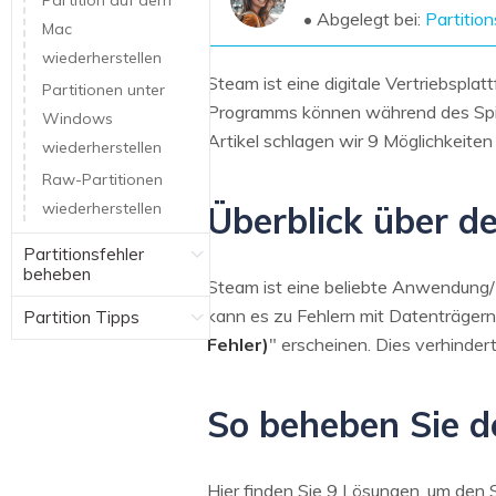
Partition auf dem
NAS-Datenrettung
• Abgelegt bei:
Partitio
Mac
Mac-Papierkorb-Wiederherstellung
wiederherstellen
Neu
Steam ist eine digitale Vertriebspla
Partitionen unter
Programms können während des Spiel
Windows
Artikel schlagen wir 9 Möglichkeite
wiederherstellen
Raw-Partitionen
wiederherstellen
Überblick über d
Partitionsfehler
beheben
Steam ist eine beliebte Anwendung/We
kann es zu Fehlern mit Datenträgern
Partition Tipps
Fehler)
" erscheinen. Dies verhindert,
So beheben Sie d
Hier finden Sie 9 Lösungen, um den 