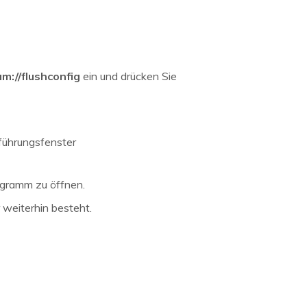
m://flushconfig
ein und drücken Sie
sführungsfenster
ogramm zu öffnen.
r weiterhin besteht.