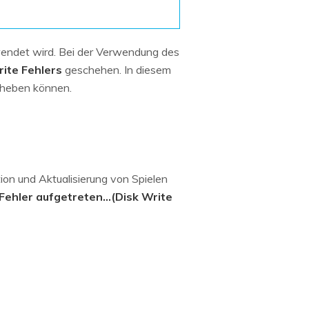
Systemwiederherstellung
wiederherstellen
Formatierte Festplatte
Wiederherstellung nach
wiederherstellen
Werkseinstellung
rwendet wird. Bei der Verwendung des
ite Fehlers
geschehen. In diesem
RAID
RAW-Festplatten-
beheben können.
Datenrettung
Werkseinstellung
Neu
ion und Aktualisierung von Spielen
 Fehler aufgetreten...(Disk Write