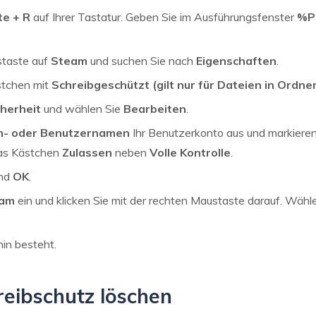
e + R
auf Ihrer Tastatur. Geben Sie im Ausführungsfenster
%P
staste auf
Steam
und suchen Sie nach
Eigenschaften
.
stchen mit
Schreibgeschützt (gilt nur für Dateien in Ordne
cherheit
und wählen Sie
Bearbeiten
.
n- oder Benutzernamen
Ihr Benutzerkonto aus und markieren
s Kästchen
Zulassen
neben
Volle Kontrolle
.
nd
OK
.
eam
ein und klicken Sie mit der rechten Maustaste darauf. Wähl
hin besteht.
reibschutz löschen