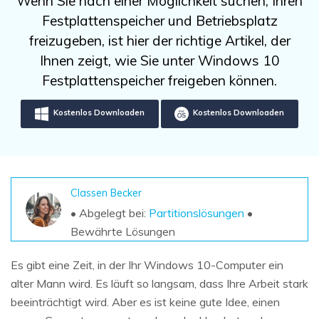
Wenn Sie nach einer Möglichkeit suchen, Ihren
DOWNLOAD
Sign In
Unbegrenzte Daten vom Mac-System
Festplattenspeicher und Betriebsplatz
wiederherstellen
Aktuelles Thema
Datenverlust-Szenarien
freizugeben, ist hier der richtige Artikel, der
Kostenlos Testen
search
Ihnen zeigt, wie Sie unter Windows 10
Festplattenspeicher freigeben können.
ALLE FUNKTIONEN ENTDECKEN
Kostenlos Downloaden
Kostenlos Downloaden
Recoverit kostenlos
Verlorene/gel?schte Daten kostenlos
wiederherstellen
Kostenlos Testen
Classen Becker
• Abgelegt bei:
Partitionslösungen
•
Bewährte Lösungen
Weitere Produkte
Es gibt eine Zeit, in der Ihr Windows 10-Computer ein
Repairit - Datenreparatur
alter Mann wird. Es läuft so langsam, dass Ihre Arbeit stark
UBackit - Datensicherung
beeinträchtigt wird. Aber es ist keine gute Idee, einen