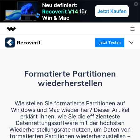
Recoverit
Top-Produkte
Jetzt Testen
KI-gestützte digitale Kreativität
Produkte
Business
Dienstprogramme
Überblick
Formatierte Partitionen
Funktionen
Über uns
Lösungen
Recoverit für Windows
wiederherstellen
KI
Wiederherstellung von Laufwerken
Ressourcen
Presseraum
Ein führendes Tool zur Datenrettung für Windows
Wie stellen Sie formatierte Partitionen auf
Kostenlos Testen
Gel?schte Medien wiederherstellen
Shop
Warum Recoverit
Windows und Mac wieder her? Dieser Artikel
erklärt Ihnen, wie Sie die effizienteste
Experte für Datenrettung
Support
Guide
Exklusive Wiederherstellungsl?sungen
Datenrettungssoftware mit der höchsten
Neu
Wiederherstellungsrate nutzen, um Daten von
Recoverit für Mac
KI
formatierten Partitionen wiederherzustellen –
Kundengeschichten
Dokumente wiederherstellen