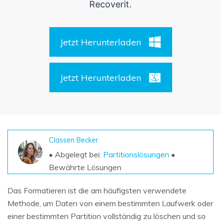
DOWNLOAD
Sign In
Recoverit.
Unbegrenzte Daten vom Mac-System
wiederherstellen
Aktuelles Thema
Datenverlust-Szenarien
Kostenlos Testen
search
Jetzt Herunterladen
ALLE FUNKTIONEN ENTDECKEN
Jetzt Herunterladen
Recoverit kostenlos
Verlorene/gel?schte Daten kostenlos
wiederherstellen
Kostenlos Testen
Classen Becker
• Abgelegt bei:
Partitionslösungen
•
Bewährte Lösungen
Weitere Produkte
Das Formatieren ist die am häufigsten verwendete
Repairit - Datenreparatur
Methode, um Daten von einem bestimmten Laufwerk oder
UBackit - Datensicherung
einer bestimmten Partition vollständig zu löschen und so