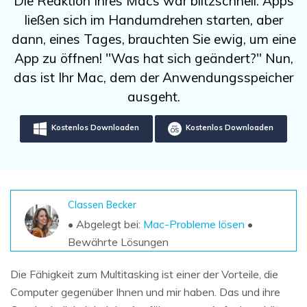
Die Reaktion Ihres Macs war blitzschnell. Apps
DOWNLOAD
Sign In
Unbegrenzte Daten vom Mac-System
ließen sich im Handumdrehen starten, aber
wiederherstellen
Aktuelles Thema
Datenverlust-Szenarien
dann, eines Tages, brauchten Sie ewig, um eine
Kostenlos Testen
search
App zu öffnen! "Was hat sich geändert?" Nun,
das ist Ihr Mac, dem der Anwendungsspeicher
ALLE FUNKTIONEN ENTDECKEN
ausgeht.
Recoverit kostenlos
Kostenlos Downloaden
Kostenlos Downloaden
Verlorene/gel?schte Daten kostenlos
wiederherstellen
Kostenlos Testen
Classen Becker
• Abgelegt bei:
Mac-Probleme lösen
•
Weitere Produkte
Bewährte Lösungen
Repairit - Datenreparatur
Die Fähigkeit zum Multitasking ist einer der Vorteile, die
UBackit - Datensicherung
Computer gegenüber Ihnen und mir haben. Das und ihre