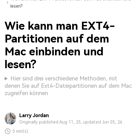
lesen?
Wie kann man EXT4-
Partitionen auf dem
Mac einbinden und
lesen?
Hier sind drei verschiedene Methoden, mit
denen Sie auf Ext4-Dateipartitionen auf dem Mac
zugreifen können
Larry Jordan
Originally published Aug 11, 25, updated Jun 05, 26
5 min(s)