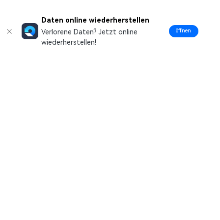
Daten online wiederherstellen
öffnen
Verlorene Daten? Jetzt online
wiederherstellen!
Hero Produkte
Wondershare
Hilfe-Center
Folg uns