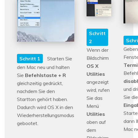
Schritt
Schri
2
Geben 
Wenn der
Fenst
Bildschirm
Schritt 1
Starten Sie
Termi
OS X
den Mac neu und halten
Befehl
Utilities
Sie
Befehlstaste + R
disab
angezeigt
gleichzeitig gedrückt,
und dr
wird, rufen
nachdem Sie den
Sie die
Sie das
Startton gehört haben.
Einga
Menü
Dadurch wird OS X in den
Starte
Utilities
Wiederherstellungsmodus
dann I
oben auf
gebootet.
Mac n
dem