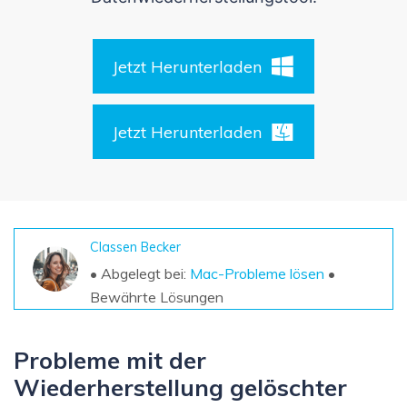
DOWNLOAD
Sign In
Unbegrenzte Daten vom Mac-System
wiederherstellen
Aktuelles Thema
Datenverlust-Szenarien
Kostenlos Testen
Jetzt Herunterladen
search
ALLE FUNKTIONEN ENTDECKEN
Jetzt Herunterladen
Recoverit kostenlos
Verlorene/gel?schte Daten kostenlos
wiederherstellen
Kostenlos Testen
Classen Becker
• Abgelegt bei:
Mac-Probleme lösen
•
Bewährte Lösungen
Weitere Produkte
Repairit - Datenreparatur
Probleme mit der
UBackit - Datensicherung
Wiederherstellung gelöschter