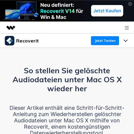
Recoverit
Top-Produkte
Jetzt Testen
KI-gestützte digitale Kreativität
Produkte
Business
Dienstprogramme
Überblick
So stellen Sie gelöschte
Funktionen
Über uns
Lösungen
Recoverit für Windows
Audiodateien unter Mac OS X
KI
Wiederherstellung von Laufwerken
Ressourcen
Presseraum
Ein führendes Tool zur Datenrettung für Windows
wieder her
Kostenlos Testen
Gel?schte Medien wiederherstellen
Shop
Warum Recoverit
Dieser Artikel enthält eine Schritt-für-Schritt-
Anleitung zum Wiederherstellen gelöschter
Experte für Datenrettung
Support
Guide
Exklusive Wiederherstellungsl?sungen
Neu
Audiodateien unter Mac OS X mithilfe von
Recoverit, einem kostengünstigen
Recoverit für Mac
KI
Kundengeschichten
Datenwiederherstellungstool.
Dokumente wiederherstellen