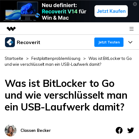
Recoverit
Top-Produkte
Jetzt Testen
KI-gestützte digitale Kreativität
Produkte
Business
Startseite
>
Festplattenproblemlösung
>
Was ist BitLocker to Go
Dienstprogramme
und wie verschlüsselt man ein USB-Laufwerk damit?
Überblick
Funktionen
Über uns
Lösungen
Recoverit für Windows
Was ist BitLocker to Go
KI
Wiederherstellung von Laufwerken
Ressourcen
Presseraum
Ein führendes Tool zur Datenrettung für Windows
und wie verschlüsselt man
Kostenlos Testen
ein USB-Laufwerk damit?
Gel?schte Medien wiederherstellen
Shop
Warum Recoverit
Experte für Datenrettung
Support
Guide
Exklusive Wiederherstellungsl?sungen
Neu
Classen Becker
Recoverit für Mac
KI
Kundengeschichten
Dokumente wiederherstellen