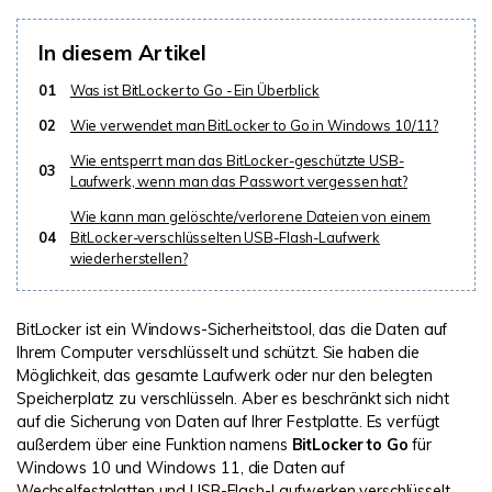
DOWNLOAD
Sign In
Unbegrenzte Daten vom Mac-System
wiederherstellen
Aktuelles Thema
In diesem Artikel
Datenverlust-Szenarien
Kostenlos Testen
search
01
Was ist BitLocker to Go - Ein Überblick
02
Wie verwendet man BitLocker to Go in Windows 10/11?
ALLE FUNKTIONEN ENTDECKEN
Wie entsperrt man das BitLocker-geschützte USB-
03
Recoverit kostenlos
Laufwerk, wenn man das Passwort vergessen hat?
Verlorene/gel?schte Daten kostenlos
Wie kann man gelöschte/verlorene Dateien von einem
wiederherstellen
04
BitLocker-verschlüsselten USB-Flash-Laufwerk
wiederherstellen?
Kostenlos Testen
BitLocker ist ein Windows-Sicherheitstool, das die Daten auf
Ihrem Computer verschlüsselt und schützt. Sie haben die
Möglichkeit, das gesamte Laufwerk oder nur den belegten
Weitere Produkte
Speicherplatz zu verschlüsseln. Aber es beschränkt sich nicht
auf die Sicherung von Daten auf Ihrer Festplatte. Es verfügt
Repairit - Datenreparatur
außerdem über eine Funktion namens
BitLocker to Go
für
UBackit - Datensicherung
Windows 10 und Windows 11, die Daten auf
Wechselfestplatten und USB-Flash-Laufwerken verschlüsselt