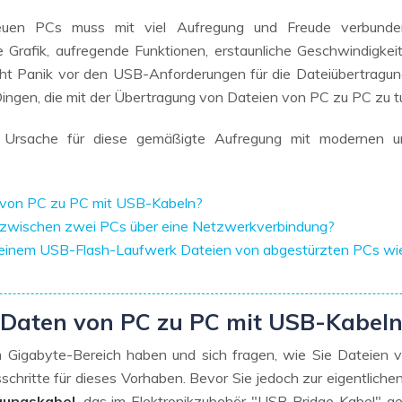
Wiederherstellung
Wiederherstellung
Alle Produkte ansehen
uen PCs muss mit viel Aufregung und Freude verbunden 
ZIP-
PPT-
re Grafik, aufregende Funktionen, erstaunliche Geschwindigkei
Wiederherstellung
Wiederherstellung
cht Panik vor den USB-Anforderungen für die Dateiübertragun
ingen, die mit der Übertragung von Dateien von PC zu PC zu t
Email-
PDF-
Wiederherstellung
Wiederherstellung
ie Ursache für diese gemäßigte Aufregung mit modernen 
g von PC zu PC mit USB-Kabeln?
g zwischen zwei PCs über eine Netzwerkverbindung?
ALLE FUNKTIONEN ENTDECKEN
t einem USB-Flash-Laufwerk Dateien von abgestürzten PCs wie
Daten von PC zu PC mit USB-Kabeln
 Gigabyte-Bereich haben und sich fragen, wie Sie Dateien 
sschritte für dieses Vorhaben. Bevor Sie jedoch zur eigentlich
gungskabel
, das im Elektronikzubehör "USB Bridge Kabel" gen