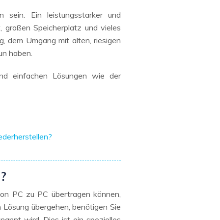
Systemwiederherstellung
wiederherstellen
sein. Ein leistungsstarker und
Formatierte Festplatte
Wiederherstellung nach
t, großen Speicherplatz und vieles
wiederherstellen
Werkseinstellung
g, dem Umgang mit alten, riesigen
un haben.
RAID
RAW-Festplatten-
Datenrettung
Werkseinstellung
Neu
und einfachen Lösungen wie der
derherstellen?
?
von PC zu PC übertragen können,
en Lösung übergehen, benötigen Sie
annt wird. Dies ist ein spezielles