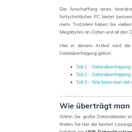
NAS-Datenrettung
Die Anschaffung eines brandne
Mac-Papierkorb-Wiederherstellung
Neu
fortschrittlicher PC bietet besse
mehr. Trotzdem haben Sie viellei
Megabytes an Daten und all den D
Hier in diesem Artikel wird d
Dateiübertragung gelöst:
Teil 1 - Datenübertragun
Teil 2 - Datenübertragun
Teil 3 - Wie kann man mi
Wie überträgt man 
Wenn Sie große Datendateien im
finden Sie hier die besten Lösung
lediglich ein
USB-Datenübertra