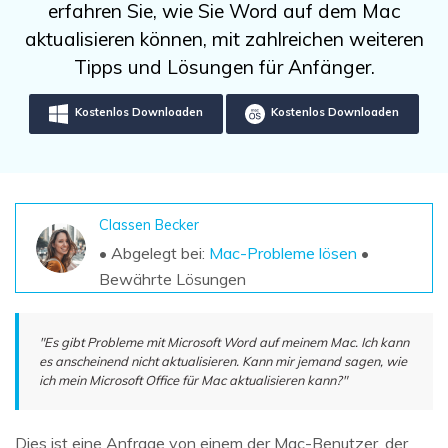
DOWNLOAD
Sign In
erfahren Sie, wie Sie Word auf dem Mac
Unbegrenzte Daten vom Mac-System
wiederherstellen
aktualisieren können, mit zahlreichen weiteren
Aktuelles Thema
Datenverlust-Szenarien
Tipps und Lösungen für Anfänger.
Kostenlos Testen
search
Kostenlos Downloaden
Kostenlos Downloaden
ALLE FUNKTIONEN ENTDECKEN
Recoverit kostenlos
Verlorene/gel?schte Daten kostenlos
wiederherstellen
Classen Becker
• Abgelegt bei:
Mac-Probleme lösen
•
Kostenlos Testen
Bewährte Lösungen
"Es gibt Probleme mit Microsoft Word auf meinem Mac. Ich kann
Weitere Produkte
es anscheinend nicht aktualisieren. Kann mir jemand sagen, wie
ich mein Microsoft Office für Mac aktualisieren kann?"
Repairit - Datenreparatur
UBackit - Datensicherung
Dies ist eine Anfrage von einem der Mac-Benutzer, der