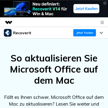
Recoverit
Top-Produkte
Jetzt Testen
KI-gestützte digitale Kreativität
Produkte
Business
Dienstprogramme
So aktualisieren Sie
Überblick
Funktionen
Über uns
Lösungen
Recoverit für Windows
KI
Microsoft Office auf
Wiederherstellung von Laufwerken
Ressourcen
Presseraum
Ein führendes Tool zur Datenrettung für Windows
dem Mac
Kostenlos Testen
Gel?schte Medien wiederherstellen
Shop
Warum Recoverit
Experte für Datenrettung
Support
Guide
Exklusive Wiederherstellungsl?sungen
Neu
Fällt es Ihnen schwer, Microsoft Office auf dem
Recoverit für Mac
KI
Mac zu aktualisieren? Lesen Sie weiter und
Kundengeschichten
Dokumente wiederherstellen